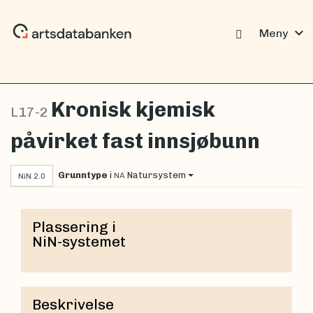
expand_more
Meny
Kronisk kjemisk
L17-2
påvirket fast innsjøbunn
Grunntype
i
Natursystem
NA
NiN 2.0
Plassering i
NiN-systemet
Beskrivelse