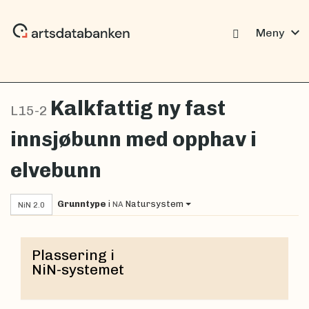
expand_more
Meny
Kalkfattig ny fast
L15-2
innsjøbunn med opphav i
elvebunn
Grunntype
i
Natursystem
NA
NiN 2.0
Plassering i
NiN-systemet