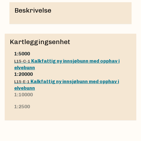
Beskrivelse
Kartleggingsenhet
1:5000
Kalkfattig ny innsjøbunn med opphav i
L15-C-1
elvebunn
1:20000
Kalkfattig ny innsjøbunn med opphav i
L15-E-1
elvebunn
1:10000
1:2500