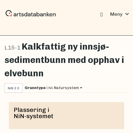
expand_more
Meny
Kalkfattig ny innsjø-
L15-1
sedimentbunn med opphav i
elvebunn
Grunntype
i
Natursystem
NA
NiN 2.0
Plassering i
NiN-systemet