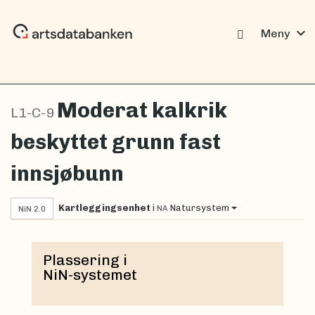
expand_more
Meny
Moderat kalkrik
L1-C-9
beskyttet grunn fast
innsjøbunn
Kartleggingsenhet
i
Natursystem
NA
NiN 2.0
Plassering i
NiN-systemet