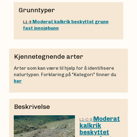
Grunntyper
Moderat kalkrik beskyttet grunn
L1-9
fast innsjøbunn
Kjennetegnende arter
Arter som kan være til hjelp for å identifisere
naturtypen. Forklaring på "Kategori" finner du
her
Beskrivelse
Moderat
L1-C-9
kalkrik
beskyttet