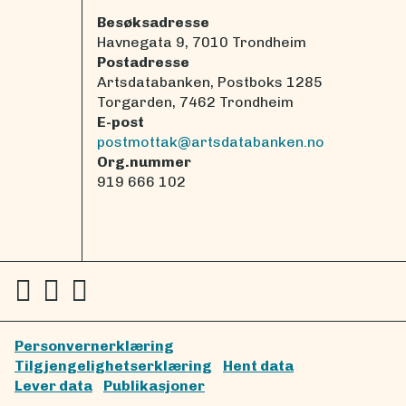
Besøksadresse
Havnegata 9, 7010 Trondheim
Postadresse
Artsdatabanken, Postboks 1285
Torgarden, 7462 Trondheim
E-post
postmottak@artsdatabanken.no
Org.nummer
919 666 102
Personvernerklæring
Tilgjengelighetserklæring
Hent data
Lever data
Publikasjoner