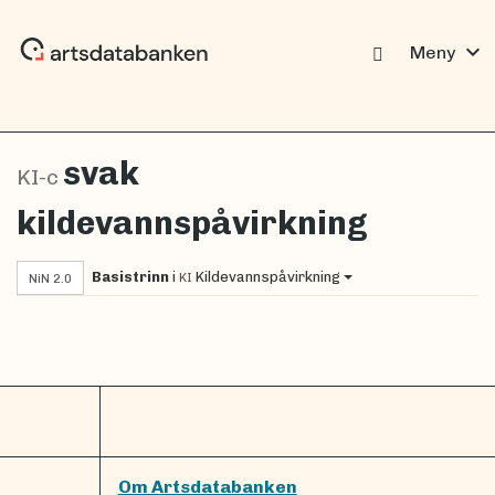
expand_more
Meny
svak
KI-c
kildevannspåvirkning
Basistrinn
i
Kildevannspåvirkning
KI
NiN 2.0
Om Artsdatabanken