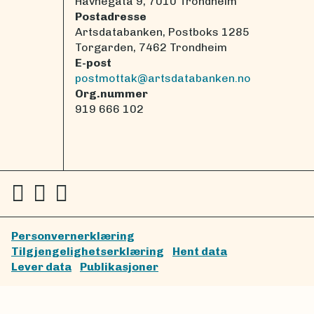
Havnegata 9, 7010 Trondheim
Postadresse
Artsdatabanken, Postboks 1285
Torgarden, 7462 Trondheim
E-post
postmottak@artsdatabanken.no
Org.nummer
919 666 102
Personvernerklæring
Tilgjengelighetserklæring
Hent data
Lever data
Publikasjoner