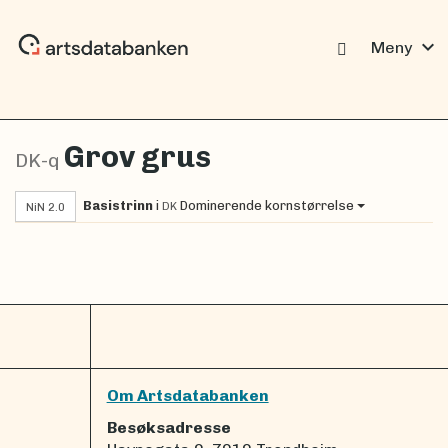
expand_more
Meny
Grov grus
DK-q
Basistrinn
i
Dominerende kornstørrelse
DK
NiN 2.0
Om Artsdatabanken
Besøksadresse