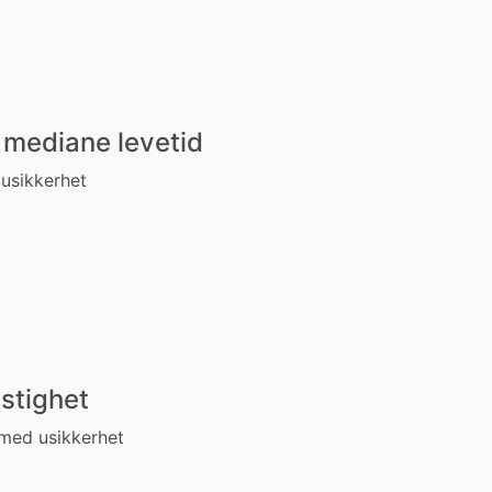
s mediane levetid
 usikkerhet
astighet
 med usikkerhet