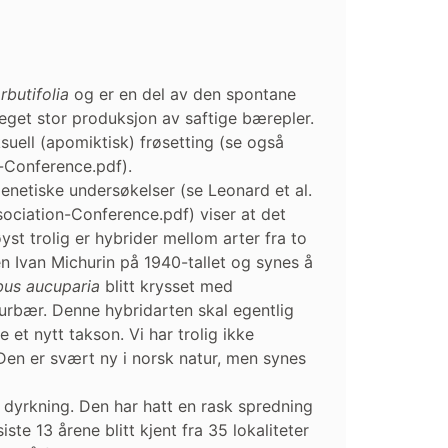
rbutifolia
og er en del av den spontane
eget stor produksjon av saftige bærepler.
uell (apomiktisk) frøsetting (se også
-Conference.pdf).
 Genetiske undersøkelser (se Leonard et al.
ciation-Conference.pdf) viser at det
st trolig er hybrider mellom arter fra to
en Ivan Michurin på 1940-tallet og synes å
bus aucuparia
blitt krysset med
surbær. Denne hybridarten skal egentlig
e et nytt takson. Vi har trolig ikke
 Den er svært ny i norsk natur, men synes
 dyrkning. Den har hatt en rask spredning
ste 13 årene blitt kjent fra 35 lokaliteter