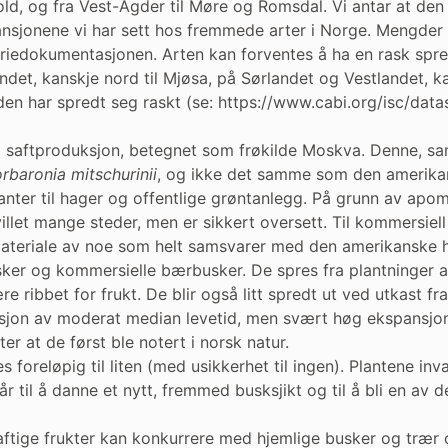
old, og fra Vest-Agder til Møre og Romsdal. Vi antar at de
ansjonene vi har sett hos fremmede arter i Norge. Mengder a
ariedokumentasjonen. Arten kan forventes å ha en rask spred
tlandet, kanskje nord til Mjøsa, på Sørlandet og Vestlandet,
 den har spredt seg raskt (se: https://www.cabi.org/isc/da
til saftproduksjon, betegnet som frøkilde Moskva. Denne, s
rbaronia mitschurinii
, og ikke det samme som den amerik
nter til hager og offentlige grøntanlegg. På grunn av apomi
illet mange steder, men er sikkert oversett. Til kommersiel
t materiale av noe som helt samsvarer med den amerikanske 
sker og kommersielle bærbusker. De spres fra plantninger av
ribbet for frukt. De blir også litt spredt ut ved utkast fra
asjon av moderat median levetid, men svært høg ekspansjon
ter at de først ble notert i norsk natur.
foreløpig til liten (med usikkerhet til ingen). Plantene inv
 til å danne et nytt, fremmed busksjikt og til å bli en av de
ftige frukter kan konkurrere med hjemlige busker og trær 