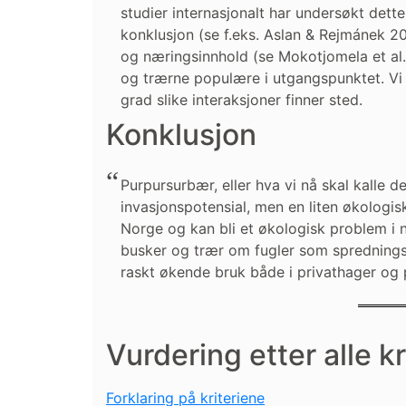
studier internasjonalt har undersøkt det
konklusjon (se f.eks. Aslan & Rejmánek 2
og næringsinnhold (se Mokotjomela et al
og trærne populære i utgangspunktet. Vi h
grad slike interaksjoner finner sted.
Konklusjon
Purpursurbær, eller hva vi nå skal kalle de
invasjonspotensial, men en liten økologisk
Norge og kan bli et økologisk problem i 
busker og trær om fugler som spredningsv
raskt økende bruk både i privathager og
Vurdering etter alle kr
Forklaring på kriteriene