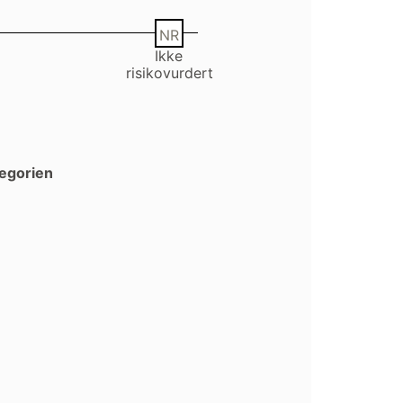
NR
Ikke
risikovurdert
tegorien