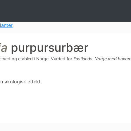
lanter
ia
purpursurbær
vert og etablert i Norge.
Vurdert for
Fastlands-Norge med havom
en økologisk effekt.