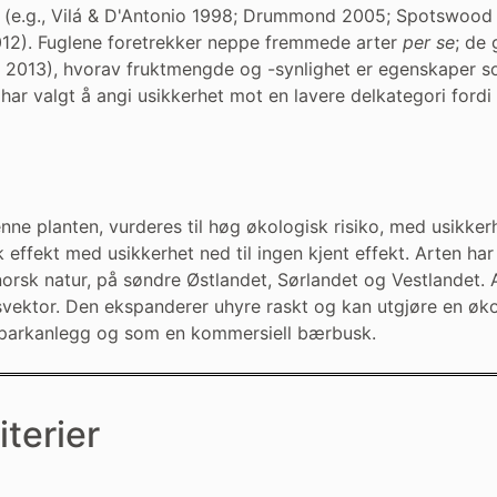
te (e.g., Vilá & D'Antonio 1998; Drummond 2005; Spotswood e
012). Fuglene foretrekker neppe fremmede arter
per se
; de 
. 2013), hvorav fruktmengde og -synlighet er egenskaper s
ar valgt å angi usikkerhet mot en lavere delkategori fordi v
nne planten, vurderes til høg økologisk risiko, med usikkerhe
 effekt med usikkerhet ned til ingen kjent effekt. Arten har 
norsk natur, på søndre Østlandet, Sørlandet og Vestlandet.
ektor. Den ekspanderer uhyre raskt og kan utgjøre en økolog
 parkanlegg og som en kommersiell bærbusk.
iterier