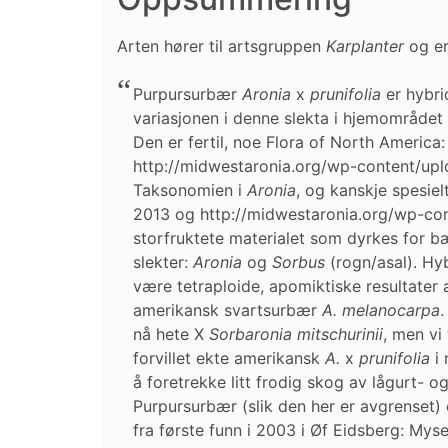
Arten hører til artsgruppen
Karplanter
og er 
Purpursurbær
Aronia
x
prunifolia
er hybr
variasjonen i denne slekta i hjemområdet
Den er fertil, noe Flora of North Americ
http://midwestaronia.org/wp-content/up
Taksonomien i
Aronia
, og kanskje spesiel
2013 og http://midwestaronia.org/wp-con
storfruktete materialet som dyrkes for bæ
slekter:
Aronia
og
Sorbus
(rogn/asal). Hyb
være tetraploide, apomiktiske resultater 
amerikansk svartsurbær
A. melanocarpa
.
nå hete X
Sorbaronia mitschurinii
, men vi
forvillet ekte amerikansk
A.
x
prunifolia
i 
å foretrekke litt frodig skog av lågurt- 
Purpursurbær (slik den her er avgrenset)
fra første funn i 2003 i Øf Eidsberg: Mysen