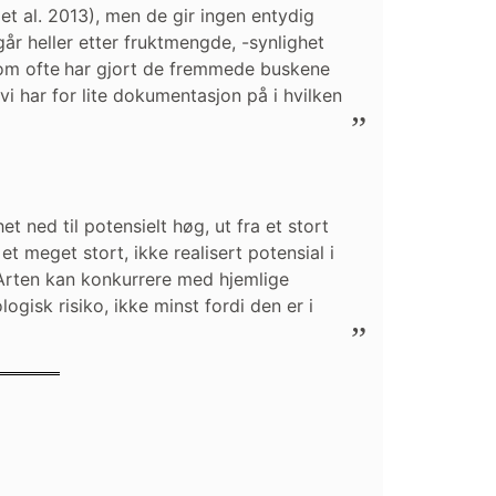
t al. 2013), men de gir ingen entydig
går heller etter fruktmengde, -synlighet
om ofte
har gjort de fremmede buskene
i har for lite dokumentasjon på i hvilken
t ned til potensielt høg, ut fra et stort
et meget stort, ikke realisert potensial i
 Arten kan konkurrere med hjemlige
isk risiko, ikke minst fordi den er i