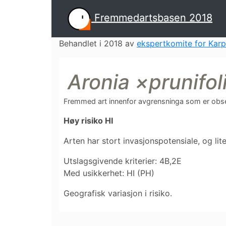
Fremmedartsbasen 2018
Behandlet i 2018 av
ekspertkomite for Karp
Aronia ×prunifol
Fremmed art innenfor avgrensninga som er obser
Høy risiko
HI
Arten har stort invasjonspotensiale, og lit
Utslagsgivende kriterier: 4B,2E
Med usikkerhet: HI (PH)
Geografisk variasjon i risiko.