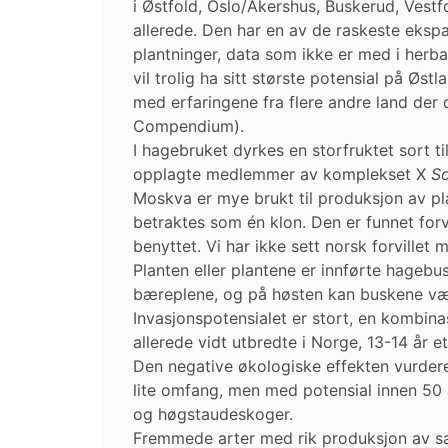
i Østfold, Oslo/Akershus, Buskerud, Vestf
allerede. Den har en av de raskeste eksp
plantninger, data som ikke er med i herb
vil trolig ha sitt største potensial på Øs
med erfaringene fra flere andre land der
Compendium).
I hagebruket dyrkes en storfruktet sort 
opplagte medlemmer av komplekset X
So
Moskva er mye brukt til produksjon av pla
betraktes som én klon. Den er funnet forv
benyttet. Vi har ikke sett norsk forville
Planten eller plantene er innførte hagebu
bæreplene, og på høsten kan buskene være 
Invasjonspotensialet er stort, en kombin
allerede vidt utbredte i Norge, 13-14 år et
Den negative økologiske effekten vurderes 
lite omfang, men med potensial innen 50 år
og høgstaudeskoger.
Fremmede arter med rik produksjon av sa