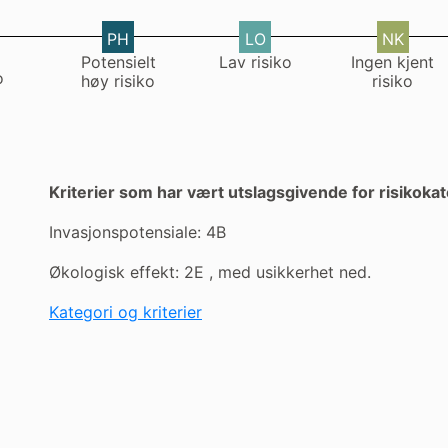
PH
LO
NK
Potensielt
Lav risiko
Ingen kjent
o
høy risiko
risiko
Kriterier som har vært utslagsgivende for risikoka
Invasjonspotensiale: 4B
Økologisk effekt: 2E , med usikkerhet ned.
Kategori og kriterier