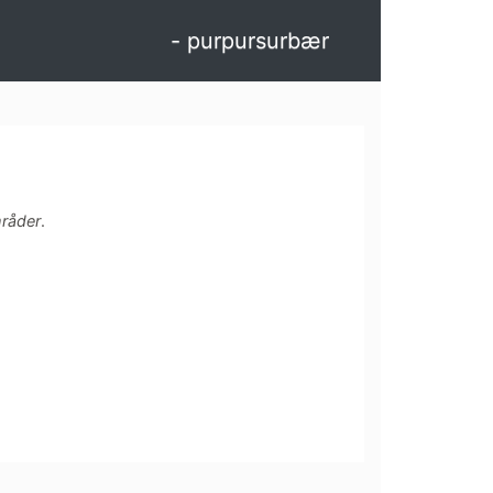
- purpursurbær
råder
.