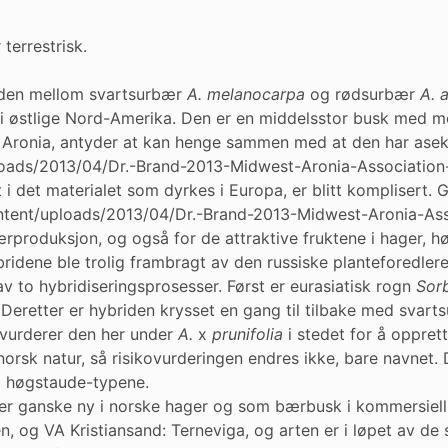
terrestrisk.
iden mellom svartsurbær
A. melanocarpa
og rødsurbær
A. a
 i østlige Nord-Amerika. Den er en middelsstor busk med m
a: Aronia, antyder at kan henge sammen med at den har aseks
loads/2013/04/Dr.-Brand-2013-Midwest-Aronia-Association
t i det materialet som dyrkes i Europa, er blitt komplisert.
tent/uploads/2013/04/Dr.-Brand-2013-Midwest-Aronia-Asso
rproduksjon, og også for de attraktive fruktene i hager, høy
ridene ble trolig frambragt av den russiske planteforedler
av to hybridiseringsprosesser. Først er eurasiatisk rogn
Sor
 Deretter er hybriden krysset en gang til tilbake med svart
 vurderer den her under
A.
x
prunifolia
i stedet for å opprett
norsk natur, så risikovurderingen endres ikke, bare navnet.
og høgstaude-typene.
 er ganske ny i norske hager og som bærbusk i kommersiell
, og VA Kristiansand: Terneviga, og arten er i løpet av de si