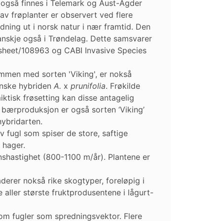
n også finnes i Telemark og Aust-Agder
v frøplanter er observert ved flere
ning ut i norsk natur i nær framtid. Den
 kanskje også i Trøndelag. Dette samsvarer
tasheet/108963 og CABI Invasive Species
ammen med sorten 'Viking', er nokså
anske hybriden
A.
x
prunifolia
. Frøkilde
ktisk frøsetting kan disse antagelig
l bærproduksjon er også sorten ‘Viking’
hybridarten.
 fugl som spiser de store, saftige
 hager.
shastighet (800-1100 m/år). Plantene er
aderer nokså rike skogtyper, foreløpig i
 aller største fruktprodusentene i lågurt-
om fugler som spredningsvektor. Flere