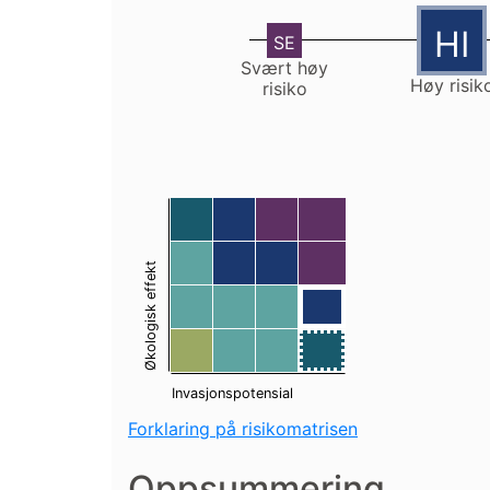
HI
SE
Svært høy
Høy risik
risiko
14
24
34
44
13
23
33
43
Økologisk effekt
[42]
12
22
32
(41)
11
21
31
Invasjonspotensial
Forklaring på risikomatrisen
Oppsummering