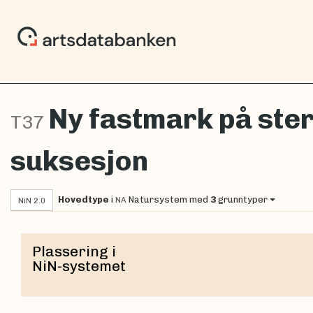
Ny fastmark på ster
T37
suksesjon
Hovedtype
i
Natursystem
med
3
grunntyper
NA
NiN 2.0
Plassering i
NiN-systemet