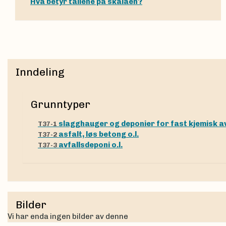
Hva betyr tallene på skalaen?
Inndeling
Grunntyper
slagghauger og deponier for fast kjemisk av
T37-1
asfalt, løs betong o.l.
T37-2
avfallsdeponi o.l.
T37-3
Bilder
Vi har enda ingen bilder av denne