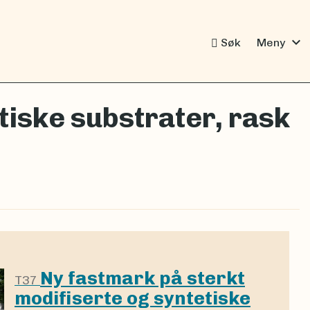
expand_more
Søk
Meny
tiske substrater, rask
Ny fastmark på sterkt
T37
modifiserte og syntetiske