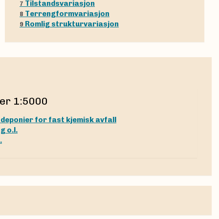
Tilstandsvariasjon
7
Terrengformvariasjon
8
Romlig strukturvariasjon
9
er 1:5000
eponier for fast kjemisk avfall
g o.l.
.