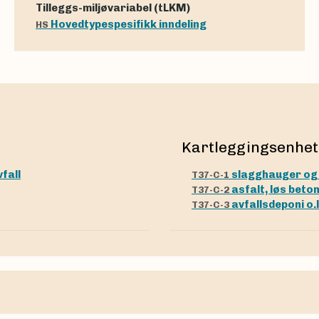
Tilleggs-miljøvariabel (tLKM)
Hovedtypespesifikk inndeling
HS
Kartleggingsenhet
fall
slagghauger og d
T37-C-1
asfalt, løs beton
T37-C-2
avfallsdeponi o.l
T37-C-3