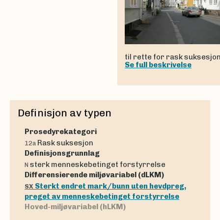
til rette for rask suksesjon
Se full beskrivelse
Definisjon av typen
Prosedyrekategori
Rask suksesjon
12a
Definisjonsgrunnlag
sterk menneskebetinget forstyrrelse
N
Differensierende miljøvariabel (dLKM)
Sterkt endret mark/bunn uten hevdpreg,
SX
preget av menneskebetinget forstyrrelse
Hoved-miljøvariabel (hLKM)