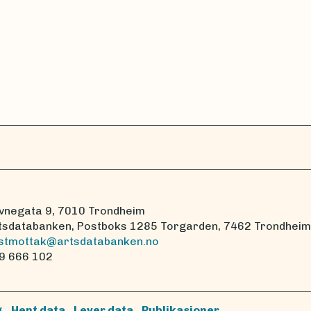
vnegata 9, 7010 Trondheim
tsdatabanken, Postboks 1285 Torgarden, 7462 Trondheim
stmottak@artsdatabanken.no
9 666 102
g
Hent data
Lever data
Publikasjoner