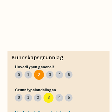
Kunnskapsgrunnlag
Hovedtypen generelt
0
1
2
3
4
5
Grunntypeinndelingen
0
1
2
3
4
5