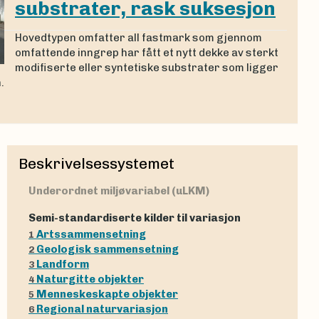
substrater, rask suksesjon
Hovedtypen omfatter all fastmark som gjennom
omfattende inngrep har fått et nytt dekke av sterkt
modifiserte eller syntetiske substrater som ligger
.
Beskrivelsessystemet
Underordnet miljøvariabel (uLKM)
Semi-standardiserte kilder til variasjon
Artssammensetning
1
Geologisk sammensetning
2
Landform
3
Naturgitte objekter
4
Menneskeskapte objekter
5
Regional naturvariasjon
6