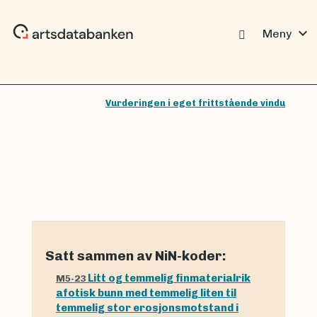
expand_more
Meny
Vurderingen i eget frittstående vindu
Satt sammen av NiN-koder:
Litt og temmelig finmaterialrik
M5-23
afotisk bunn med temmelig liten til
temmelig stor erosjonsmotstand i