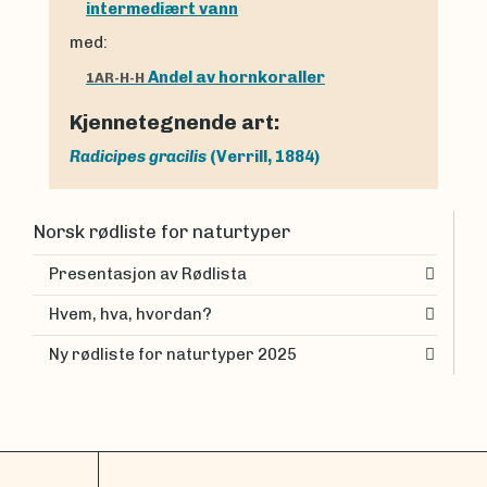
intermediært vann
med:
Andel av hornkoraller
1AR-H-H
Kjennetegnende art:
Radicipes gracilis
(Verrill, 1884)
Norsk rødliste for naturtyper
Presentasjon av Rødlista
Hvem, hva, hvordan?
Ny rødliste for naturtyper 2025