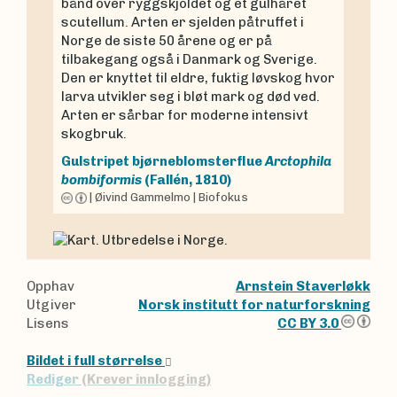
bånd over ryggskjoldet og et gulhåret
scutellum. Arten er sjelden påtruffet i
Norge de siste 50 årene og er på
tilbakegang også i Danmark og Sverige.
Den er knyttet til eldre, fuktig løvskog hvor
larva utvikler seg i bløt mark og død ved.
Arten er sårbar for moderne intensivt
skogbruk.
Gulstripet bjørneblomsterflue
Arctophila
bombiformis
(Fallén, 1810)
|
Øivind Gammelmo
|
Biofokus
Opphav
Arnstein Staverløkk
Utgiver
Norsk institutt for naturforskning
Lisens
CC BY 3.0
Bildet i full størrelse
Rediger
(Krever innlogging)