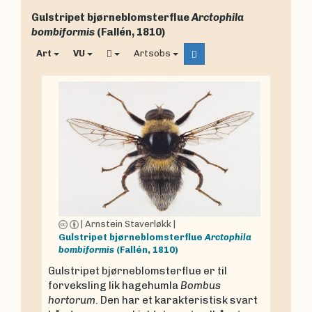
Gulstripet bjørneblomsterflue
Arctophila
bombiformis
(Fallén, 1810)
Art
VU
Artsobs
|
Arnstein Staverløkk
|
Gulstripet bjørneblomsterflue
Arctophila
bombiformis
(Fallén, 1810)
Gulstripet bjørneblomsterflue er til
forveksling lik hagehumla
Bombus
hortorum
. Den har et karakteristisk svart