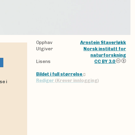
Opphav
Arnstein Staverløkk
Utgiver
Norsk institutt for
naturforskning
Lisens
CC BY 3.0
Bildet i full størrelse
Rediger
(Krever innlogging)