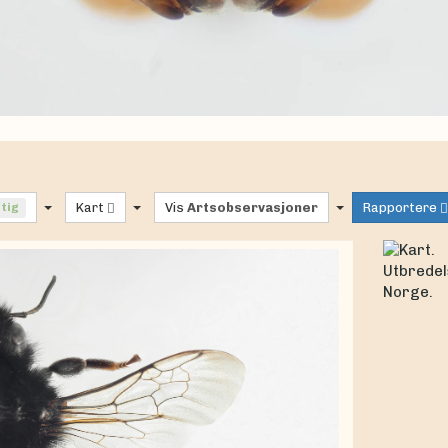
ftig
Kart
Vis
Artsobservasjoner
Rapportere