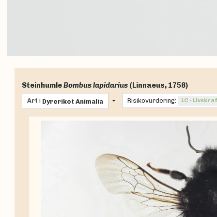
Steinhumle
Bombus lapidarius
(Linnaeus, 1758)
Art
i
Risikovurdering:
LC - Livskra
Dyreriket
Animalia