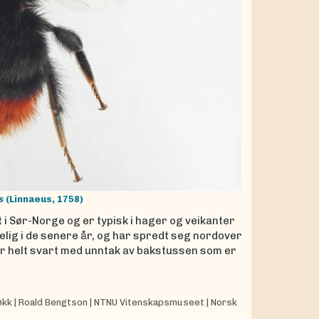
s
(Linnaeus, 1758)
t i Sør-Norge og er typisk i hager og veikanter
elig i de senere år, og har spredt seg nordover
 er helt svart med unntak av bakstussen som er
økk
|
Roald Bengtson
|
NTNU Vitenskapsmuseet
|
Norsk