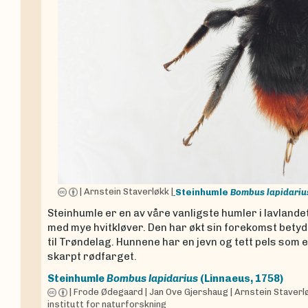
|
Arnstein Staverløkk
|
Steinhumle
Bombus lapidariu
Steinhumle er en av våre vanligste humler i lavlande
med mye hvitkløver. Den har økt sin forekomst betyd
til Trøndelag. Hunnene har en jevn og tett pels som
skarpt rødfarget.
Steinhumle
Bombus lapidarius
(Linnaeus, 1758)
|
Frode Ødegaard
|
Jan Ove Gjershaug
|
Arnstein Staverl
institutt for naturforskning