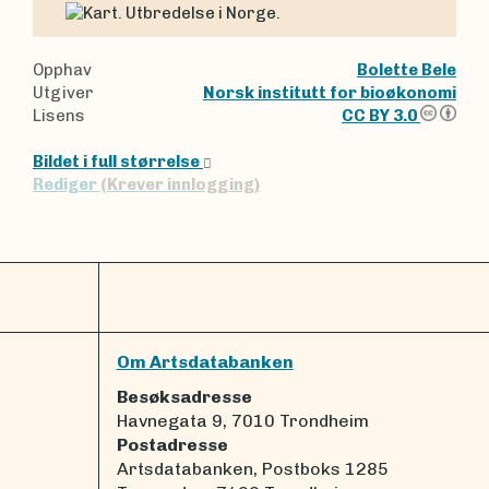
Opphav
Bolette Bele
Utgiver
Norsk institutt for bioøkonomi
Lisens
CC BY 3.0
Bildet i full størrelse
Rediger
(Krever innlogging)
Om Artsdatabanken
Besøksadresse
Havnegata 9, 7010 Trondheim
Postadresse
Artsdatabanken, Postboks 1285