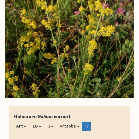
Gulmaure
Galium verum
L.
Art
LC
Artsobs