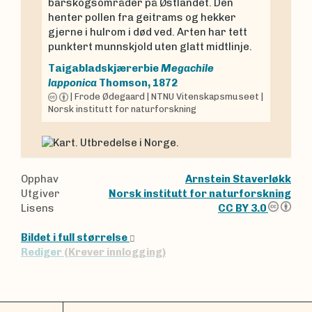
barskogsområder på Østlandet. Den
henter pollen fra geitrams og hekker
gjerne i hulrom i død ved. Arten har tett
punktert munnskjold uten glatt midtlinje.
Taigabladskjærerbie
Megachile
lapponica
Thomson, 1872
|
Frode Ødegaard
|
NTNU Vitenskapsmuseet
|
Norsk institutt for naturforskning
Opphav
Arnstein Staverløkk
Utgiver
Norsk institutt for naturforskning
Lisens
CC BY 3.0
Bildet i full størrelse
Rediger
(Krever innlogging)