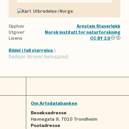
Opphav
Arnstein Staverløkk
Utgiver
Norsk institutt for naturforskning
Lisens
CC BY 3.0
Bildet i full størrelse
Rediger
(Krever innlogging)
Om Artsdatabanken
Besøksadresse
Havnegata 9, 7010 Trondheim
Postadresse