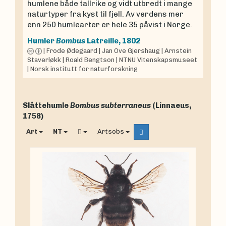
humlene både tallrike og vidt utbredt i mange
naturtyper fra kyst til fjell. Av verdens mer
enn 250 humlearter er hele 35 påvist i Norge.
Humler
Bombus
Latreille, 1802
|
Frode Ødegaard
|
Jan Ove Gjershaug
|
Arnstein
Staverløkk
|
Roald Bengtson
|
NTNU Vitenskapsmuseet
|
Norsk institutt for naturforskning
Slåttehumle
Bombus subterraneus
(Linnaeus,
1758)
Art
NT
Artsobs