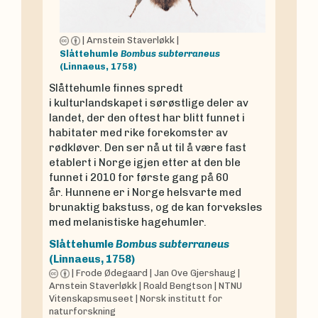
|
Arnstein Staverløkk
|
Slåttehumle
Bombus subterraneus
(Linnaeus, 1758)
Slåttehumle finnes spredt
i kulturlandskapet i sørøstlige deler av
landet, der den oftest har blitt funnet i
habitater med rike forekomster av
rødkløver. Den ser nå ut til å være fast
etablert i Norge igjen etter at den ble
funnet i 2010 for første gang på 60
år. Hunnene er i Norge helsvarte med
brunaktig bakstuss, og de kan forveksles
med melanistiske hagehumler.
Slåttehumle
Bombus subterraneus
(Linnaeus, 1758)
|
Frode Ødegaard
|
Jan Ove Gjershaug
|
Arnstein Staverløkk
|
Roald Bengtson
|
NTNU
Vitenskapsmuseet
|
Norsk institutt for
naturforskning