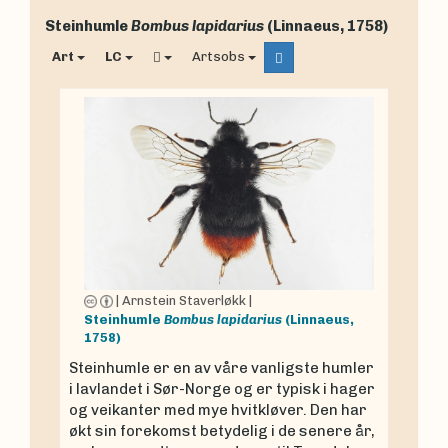
Steinhumle
Bombus lapidarius
(Linnaeus, 1758)
Art
LC
Artsobs
|
Arnstein Staverløkk
|
Steinhumle
Bombus lapidarius
(Linnaeus,
1758)
Steinhumle er en av våre vanligste humler
i lavlandet i Sør-Norge og er typisk i hager
og veikanter med mye hvitkløver. Den har
økt sin forekomst betydelig i de senere år,