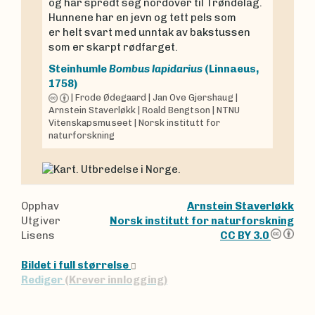
og har spredt seg nordover til Trøndelag.
Hunnene har en jevn og tett pels som
er helt svart med unntak av bakstussen
som er skarpt rødfarget.
Steinhumle
Bombus lapidarius
(Linnaeus,
1758)
|
Frode Ødegaard
|
Jan Ove Gjershaug
|
Arnstein Staverløkk
|
Roald Bengtson
|
NTNU
Vitenskapsmuseet
|
Norsk institutt for
naturforskning
Opphav
Arnstein Staverløkk
Utgiver
Norsk institutt for naturforskning
Lisens
CC BY 3.0
Bildet i full størrelse
Rediger
(Krever innlogging)