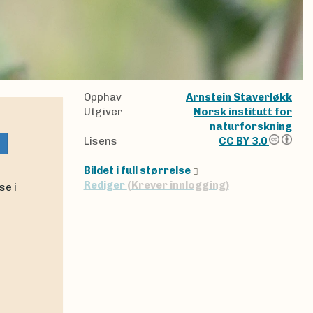
Opphav
Arnstein Staverløkk
Utgiver
Norsk institutt for
naturforskning
Lisens
CC BY 3.0
Bildet i full størrelse
Rediger
(Krever innlogging)