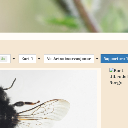
ftig
Kart
Vis
Artsobservasjoner
Rapportere