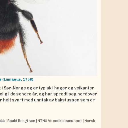
s
(Linnaeus, 1758)
t i Sør-Norge og er typisk i hager og veikanter
elig i de senere år, og har spredt seg nordover
 er helt svart med unntak av bakstussen som er
økk
|
Roald Bengtson
|
NTNU Vitenskapsmuseet
|
Norsk