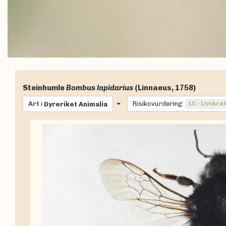
Steinhumle
Bombus lapidarius
(Linnaeus, 1758)
Art
i
Risikovurdering:
LC - Livskra
Dyreriket
Animalia