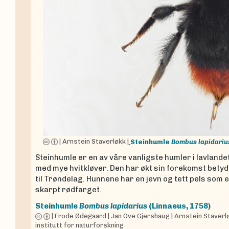
|
Arnstein Staverløkk
|
Steinhumle
Bombus lapidariu
Steinhumle er en av våre vanligste humler i lavlande
med mye hvitkløver. Den har økt sin forekomst betyd
til Trøndelag. Hunnene har en jevn og tett pels som
skarpt rødfarget.
Steinhumle
Bombus lapidarius
(Linnaeus, 1758)
|
Frode Ødegaard
|
Jan Ove Gjershaug
|
Arnstein Staverl
institutt for naturforskning