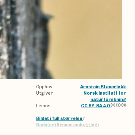
Opphav
Arnstein Staverløkk
Utgiver
Norsk institutt for
naturforskning
Lisens
CC BY-SA 4.0
Bildet i full størrelse
Rediger
(Krever innlogging)