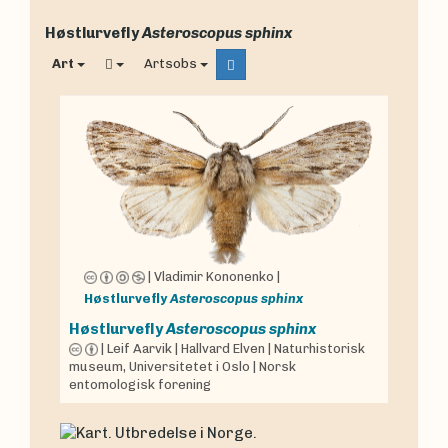
Høstlurvefly
Asteroscopus sphinx
Art
Artsobs
|
Vladimir Kononenko
|
Høstlurvefly
Asteroscopus sphinx
Høstlurvefly
Asteroscopus sphinx
|
Leif Aarvik
|
Hallvard Elven
|
Naturhistorisk
museum, Universitetet i Oslo
|
Norsk
entomologisk forening