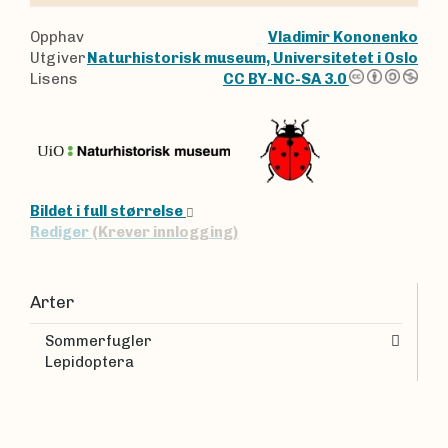
Opphav
Vladimir Kononenko
Utgiver
Naturhistorisk museum, Universitetet i Oslo
Lisens
CC BY-NC-SA 3.0
Bildet i full størrelse
Rediger
(Krever innlogging)
Arter
Sommerfugler
Lepidoptera