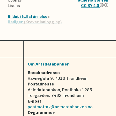
Opphav
Rune Halvorsen
Lisens
CC BY 4.0
Bildet i full størrelse
Rediger
(Krever innlogging)
Om Artsdatabanken
Besøksadresse
Havnegata 9, 7010 Trondheim
Postadresse
Artsdatabanken, Postboks 1285
Torgarden, 7462 Trondheim
E-post
postmottak@artsdatabanken.no
Org.nummer