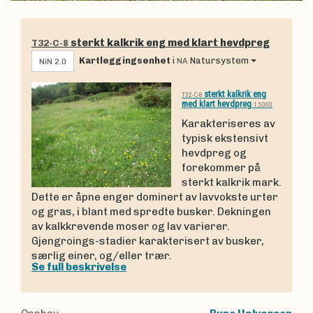
sterkt kalkrik eng med klart hevdpreg
T32-C-8
Kartleggingsenhet
i
Natursystem
NA
NiN 2.0
sterkt kalkrik eng
T32-C-8
med klart hevdpreg
1:5000
Karakteriseres av
typisk ekstensivt
hevdpreg og
forekommer på
sterkt kalkrik mark.
Dette er åpne enger dominert av lavvokste urter
og gras, i blant med spredte busker. Dekningen
av kalkkrevende moser og lav varierer.
Gjengroings-stadier karakterisert av busker,
særlig einer, og/eller trær.
Se full beskrivelse