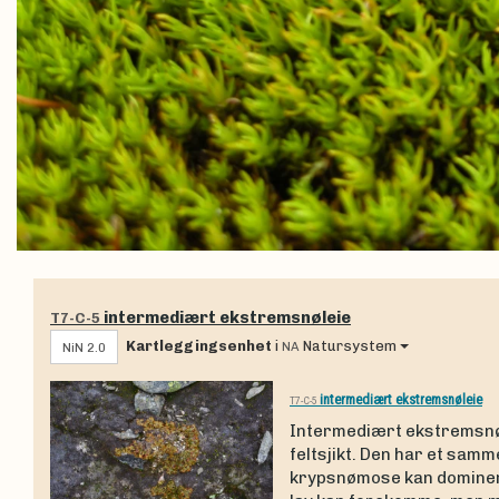
intermediært ekstremsnøleie
T7-C-5
Kartleggingsenhet
i
Natursystem
NA
NiN 2.0
intermediært ekstremsnøleie
T7-C-5
Intermediært ekstremsnøl
feltsjikt. Den har et sam
krypsnømose kan dominere