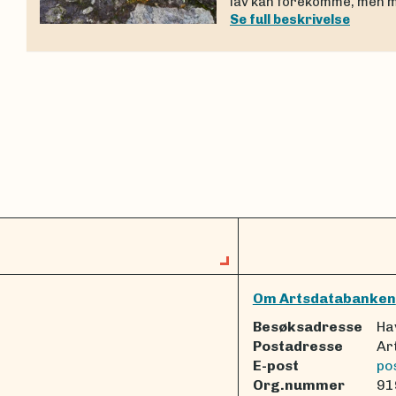
lav kan forekomme, men 
Se full beskrivelse
Om Artsdatabanken
Besøksadresse
Ha
Postadresse
Ar
E-post
po
Org.nummer
91