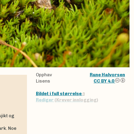
Opphav
Rune Halvorsen
Lisens
CC BY 4.0
Bildet i full størrelse
Rediger
(Krever innlogging)
jikt og
ark. Noe