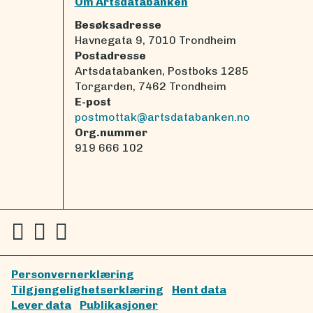
Om Artsdatabanken
Besøksadresse
Havnegata 9, 7010 Trondheim
Postadresse
Artsdatabanken, Postboks 1285
Torgarden, 7462 Trondheim
E-post
postmottak@artsdatabanken.no
Org.nummer
919 666 102
Personvernerklæring
Tilgjengelighetserklæring
Hent data
Lever data
Publikasjoner