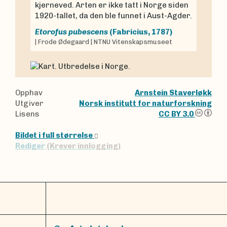
kjerneved. Arten er ikke tatt i Norge siden
1920-tallet, da den ble funnet i Aust-Agder.
Etorofus pubescens
(Fabricius, 1787)
|
Frode Ødegaard
|
NTNU Vitenskapsmuseet
Opphav
Arnstein Staverløkk
Utgiver
Norsk institutt for naturforskning
Lisens
CC BY 3.0
Bildet i full størrelse
Rediger
(Krever innlogging)