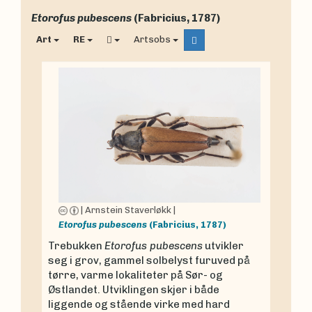
Etorofus pubescens
(Fabricius, 1787)
Art
RE
Artsobs
|
Arnstein Staverløkk
|
Etorofus pubescens
(Fabricius, 1787)
Trebukken
Etorofus pubescens
utvikler
seg i grov, gammel solbelyst furuved på
tørre, varme lokaliteter på Sør- og
Østlandet. Utviklingen skjer i både
liggende og stående virke med hard