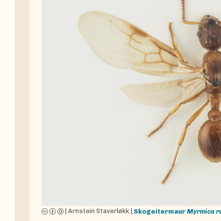
|
Arnstein Staverløkk
|
Skogeitermaur
Myrmica r