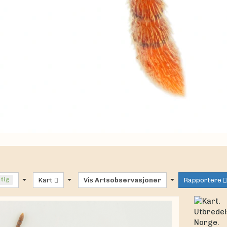
ftig
Kart
Vis
Artsobservasjoner
Rapportere