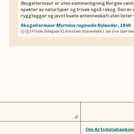
Skogeitermaur er uten sammenligning Norges vanligs
spekter av naturtyper og trives også i skog. Den er 
ryggtagger og jevnt buete antenneskaft uten lister 
Skogeitermaur
Myrmica ruginodis
Nylander, 1846
|
Frode Ødegaard
|
Arnstein Staverløkk
|
Jan Ove Gjersh
Om Artsdatabanken