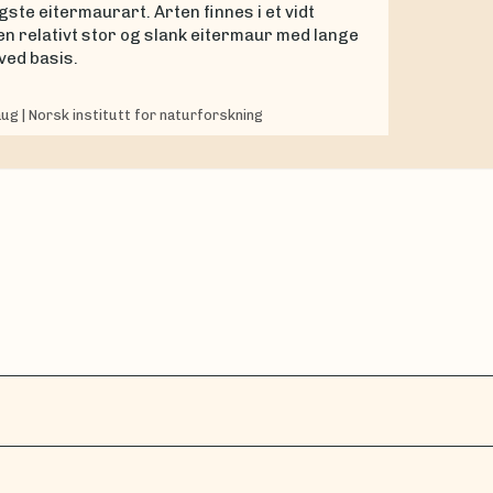
te eitermaurart. Arten finnes i et vidt
en relativt stor og slank eitermaur med lange
ved basis.
aug
|
Norsk institutt for naturforskning