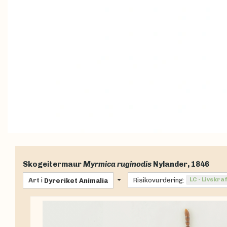
Skogeitermaur
Myrmica ruginodis
Nylander, 1846
Art
i
Risikovurdering:
LC - Livskra
Dyreriket
Animalia