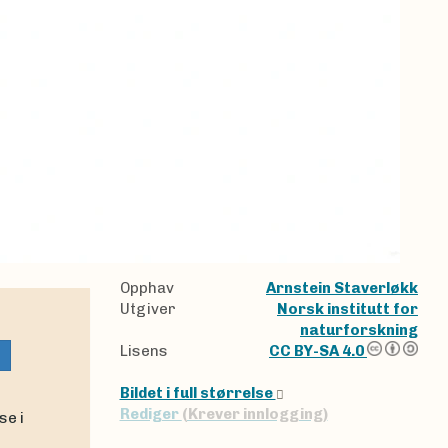
Opphav
Arnstein Staverløkk
Utgiver
Norsk institutt for
naturforskning
Lisens
CC BY-SA 4.0
Bildet i full størrelse
Rediger
(Krever innlogging)