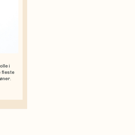
lle i
 fleste
høner.