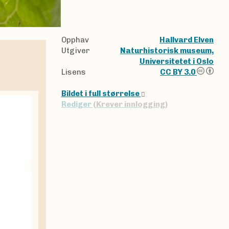
Opphav
Hallvard Elven
Utgiver
Naturhistorisk museum,
Universitetet i Oslo
Lisens
CC BY 3.0
Bildet i full størrelse
Rediger
(Krever innlogging)