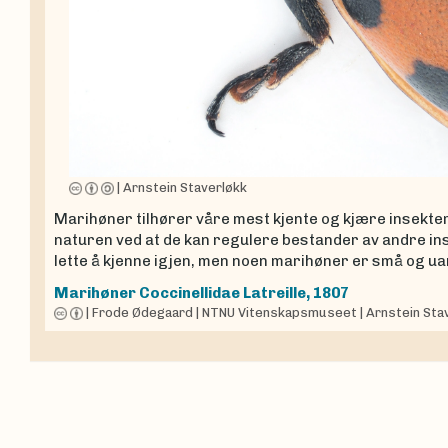
|
Arnstein Staverløkk
Marihøner tilhører våre mest kjente og kjære insekter s
naturen ved at de kan regulere bestander av andre in
lette å kjenne igjen, men noen marihøner er små og ua
Marihøner
Coccinellidae
Latreille, 1807
|
Frode Ødegaard
|
NTNU Vitenskapsmuseet
|
Arnstein Sta