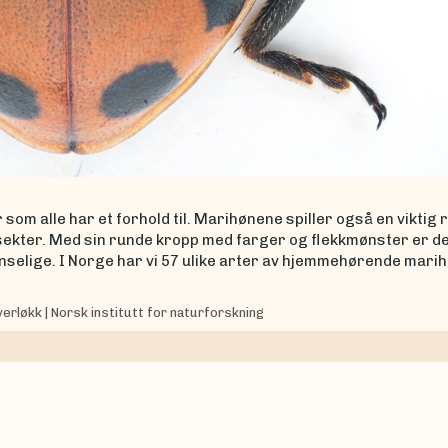
om alle har et forhold til. Marihønene spiller også en viktig ro
sekter. Med sin runde kropp med farger og flekkmønster er de
nselige. I Norge har vi 57 ulike arter av hjemmehørende mari
verløkk
|
Norsk institutt for naturforskning