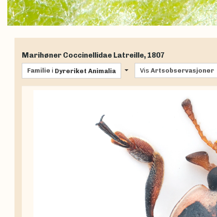
Marihøner
Coccinellidae
Latreille, 1807
Familie
i
Vis
Artsobservasjoner
Dyreriket
Animalia