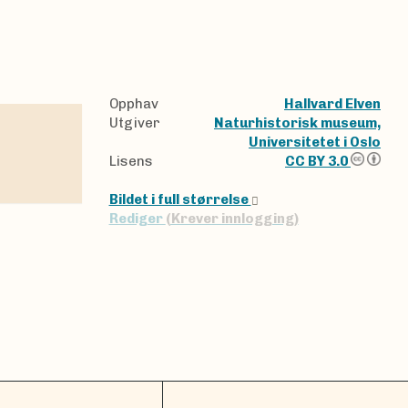
Opphav
Hallvard Elven
Utgiver
Naturhistorisk museum,
Universitetet i Oslo
Lisens
CC BY 3.0
Bildet i full størrelse
Rediger
(Krever innlogging)