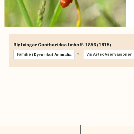
Bløtvinger
Cantharidae
Imhoff, 1856 (1815)
Familie
i
Vis
Artsobservasjoner
Dyreriket
Animalia