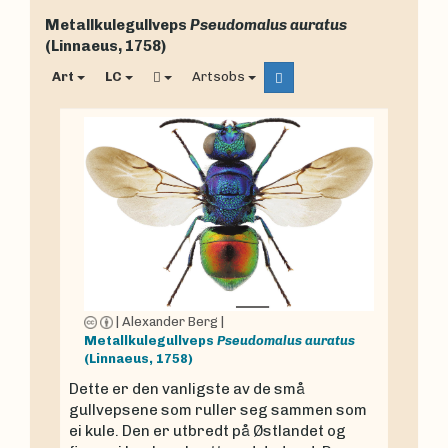
Metallkulegullveps
Pseudomalus auratus
(Linnaeus, 1758)
Art
LC
Artsobs
|
Alexander Berg
|
Metallkulegullveps
Pseudomalus auratus
(Linnaeus, 1758)
Dette er den vanligste av de små
gullvepsene som ruller seg sammen som
ei kule. Den er utbredt på Østlandet og