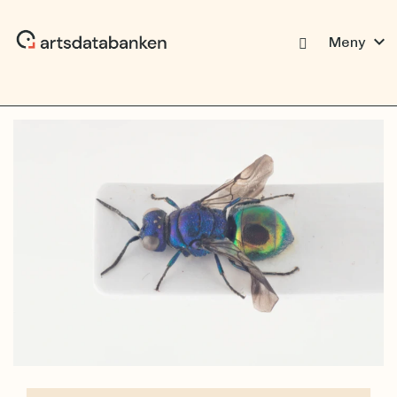
expand_more
Meny