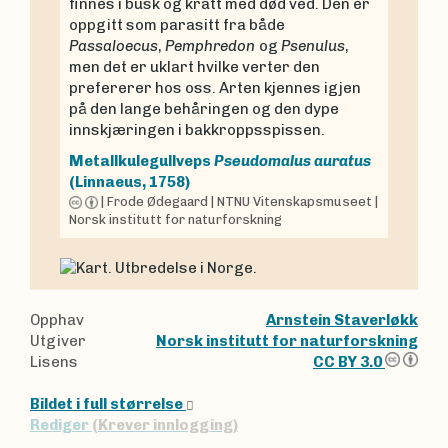
finnes i busk og kratt med død ved. Den er
oppgitt som parasitt fra både
Passaloecus
,
Pemphredon
og
Psenulus
,
men det er uklart hvilke verter den
prefererer hos oss. Arten kjennes igjen
på den lange behåringen og den dype
innskjæringen i bakkroppsspissen.
Metallkulegullveps
Pseudomalus auratus
(Linnaeus, 1758)
|
Frode Ødegaard
|
NTNU Vitenskapsmuseet
|
Norsk institutt for naturforskning
Opphav
Arnstein Staverløkk
Utgiver
Norsk institutt for naturforskning
Lisens
CC BY 3.0
Bildet i full størrelse
Rediger
(Krever innlogging)