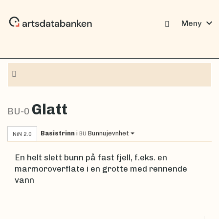
expand_more
Meny
Navigasjon
Glatt
BU-0
Basistrinn
i
Bunnujevnhet
BU
NiN 2.0
En helt slett bunn på fast fjell, f.eks. en
marmoroverflate i en grotte med rennende
vann