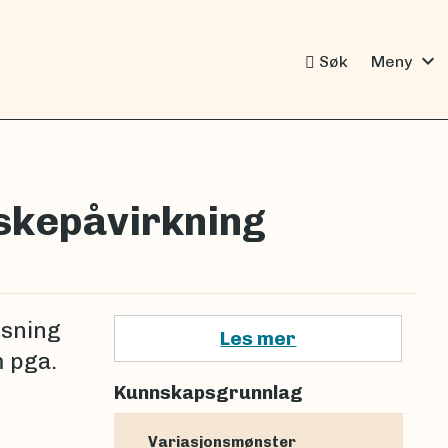
expand_more
Søk
Meny
skepåvirkning
nsning
Les mer
m pga.
Kunnskapsgrunnlag
Variasjonsmønster