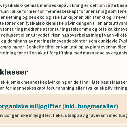
 Fysikalsk-kjemisk menneskepåvirkning er delt inn i åtte bas
unn i ulike former for menneskeskapt forurensning som fører 
nsetning og den økologiske funksjonen blir sterkt og irrever
te fører den fysikalsk-kjemiske påvirkningen til en artsuttynni
 en forsuring medføre at forsuringsfølsomme og ofte kalkkrev
t redusert eller utryddet. Næringsoverbelastning i vann vil oft
 og dominans av næringskrevende planter som dunkjevle
Typ
Lemna minor
. I enkelte tilfeller kan utslipp av plantevernmidler 
etning føre til en akutt forgiftning med massedød av organ
klasser
sk-kjemisk menneskepåvirkning er delt inn i åtte basisklasse
er for menneskeskapt forurensning eller fysikalsk påvirkning
rganiske miljøgifter (inkl. tungmetaller)
av uorganiske miljøgifter, f.eks. utslipp av gruvevann med tu