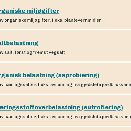
ganiske miljøgifter
av organiske miljøgifter, f.eks. plantevernmidler
altbelastning
av salt, først og fremst vegsalt
ganisk belastning (saprobiering)
av næringssalter, f.eks. avrenning fra gjødslete jordbruksar
æringsstoffoverbelastning (eutrofiering)
av næringssalter, f.eks. avrenning fra gjødslete jordbruksar