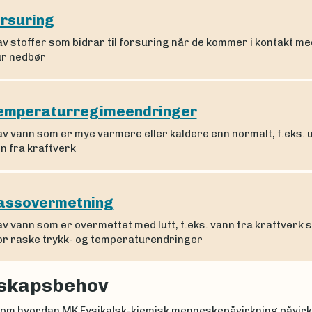
rsuring
av stoffer som bidrar til forsuring når de kommer i kontakt me
ur nedbør
emperaturregimeendringer
av vann som er mye varmere eller kaldere enn normalt, f.eks. u
n fra kraftverk
assovermetning
av vann som er overmettet med luft, f.eks. vann fra kraftverk s
for raske trykk- og temperaturendringer
skapsbehov
om hvordan MK Fysikalsk-kjemisk menneskepåvirkning påvir