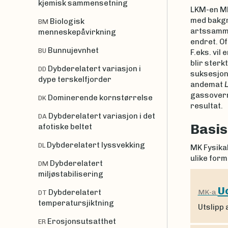
kjemisk sammensetning
LKM-en MK
med bakgr
Biologisk
BM
artssamme
menneskepåvirkning
endret. Of
Bunnujevnhet
BU
F.eks. vil
blir sterk
Dybderelatert variasjon i
DD
suksesjon
dype terskelfjorder
andemat
gassoverm
Dominerende kornstørrelse
DK
resultat.
Dybderelatert variasjon i det
DA
Basis
afotiske beltet
Dybderelatert lyssvekking
DL
MK Fysikal
ulike form
Dybderelatert
DM
miljøstabilisering
Uo
Dybderelatert
MK-a
DT
temperatursjiktning
Utslipp 
Erosjonsutsatthet
ER