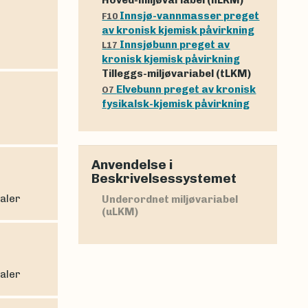
Innsjø-vannmasser preget
F10
av kronisk kjemisk påvirkning
Innsjøbunn preget av
L17
kronisk kjemisk påvirkning
Tilleggs-miljøvariabel (tLKM)
Elvebunn preget av kronisk
O7
fysikalsk-kjemisk påvirkning
Anvendelse i
Beskrivelsessystemet
ealer
Underordnet miljøvariabel
(uLKM)
ealer