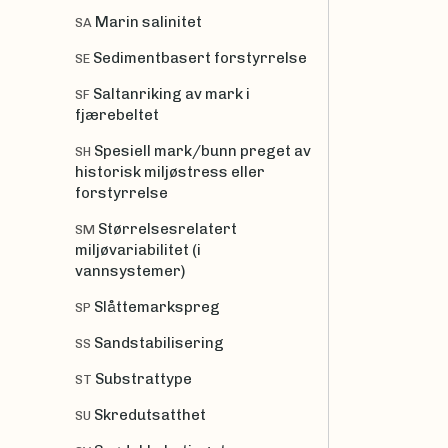
Marin salinitet
SA
Sedimentbasert forstyrrelse
SE
Saltanriking av mark i
SF
fjærebeltet
Spesiell mark/bunn preget av
SH
historisk miljøstress eller
forstyrrelse
Størrelsesrelatert
SM
miljøvariabilitet (i
vannsystemer)
Slåttemarkspreg
SP
Sandstabilisering
SS
Substrattype
ST
Skredutsatthet
SU