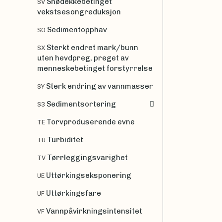
Snødekkebetinget
SV
vekstsesongreduksjon
Sedimentopphav
SO
Sterkt endret mark/bunn
SX
uten hevdpreg, preget av
menneskebetinget forstyrrelse
Sterk endring av vannmasser
SY
Sedimentsortering
S3
Torvproduserende evne
TE
Turbiditet
TU
Tørrleggingsvarighet
TV
Uttørkingseksponering
UE
Uttørkingsfare
UF
Vannpåvirkningsintensitet
VF