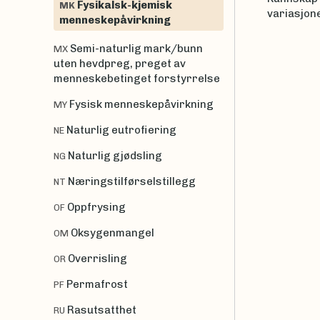
Fysikalsk-kjemisk
MK
variasjon
menneskepåvirkning
Semi-naturlig mark/bunn
MX
uten hevdpreg, preget av
menneskebetinget forstyrrelse
Fysisk menneskepåvirkning
MY
Naturlig eutrofiering
NE
Naturlig gjødsling
NG
Næringstilførselstillegg
NT
Oppfrysing
OF
Oksygenmangel
OM
Overrisling
OR
Permafrost
PF
Rasutsatthet
RU