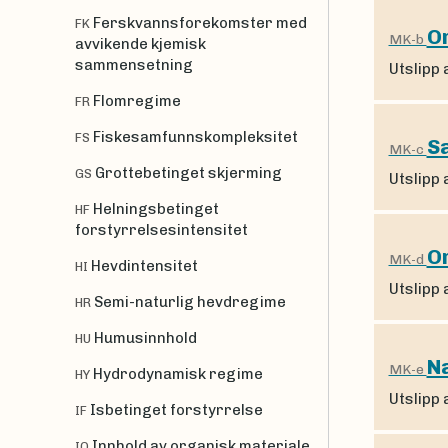
Ferskvannsforekomster med
FK
Or
MK-b
avvikende kjemisk
sammensetning
Utslipp 
Flomregime
FR
Fiskesamfunnskompleksitet
FS
S
MK-c
Grottebetinget skjerming
GS
Utslipp 
Helningsbetinget
HF
forstyrrelsesintensitet
Or
MK-d
Hevdintensitet
HI
Utslipp 
Semi-naturlig hevdregime
HR
Humusinnhold
HU
N
MK-e
Hydrodynamisk regime
HY
Utslipp 
Isbetinget forstyrrelse
IF
Innhold av organisk materiale
IO