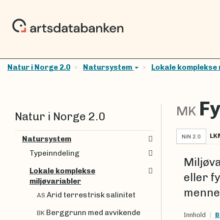
Natur i Norge 2.0
Natursystem
Lokale komplekse 
Fy
MK
Natur i Norge 2.0
LK
NiN 2.0
Natursystem
Typeinndeling
Miljøv
Lokale komplekse
eller 
miljøvariabler
mennes
Arid terrestrisk salinitet
AS
Berggrunn med avvikende
BK
Innhold
B