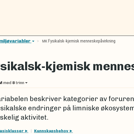
miljøvariabler
Fysikalsk-kjemisk menneskepåvirkning
MK
sikalsk-kjemisk menne
M
med
8
trinn
ariabelen beskriver kategorier av forure
fysikalske endringer på limniske økosyste
kelig aktivitet.
asisklasser
Kunnskapsbehov