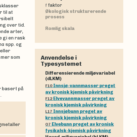
faktor
isklasser
f
Økologisk strukturerende
til at
prosess
sibelt
ng over tid.
Romlig skala
ende arter,
e gi en rask
ha
spp. og
eller
Anvendelse i
ismer som
Typesystemet
Differensierende miljøvariabel
(dLKM)
Innsjø-vannmasser preget
F10
r basert på
av kronisk kjemisk påvirkning
.
Elvevannmasser preget av
F12
kronisk kjemisk påvirkning
Innsjøbunn preget av
L17
kronisk kjemisk påvirkning
Elvebunn preget av kronisk
ngmetaller
O7
fysikalsk-kjemisk påvirkning
Hoved-miljøvariabel (hLKM)