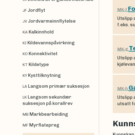
Fo
MK-f
Jordflyt
JF
Utslipp 
Jordvarmeinnflytelse
JV
f.eks. s
Kalkinnhold
KA
Kildevannspåvirkning
KI
T
MK-g
Konnektivitet
KO
Utslipp 
kjølevan
Kildetype
KT
Kysttilknytning
KY
Langsom primær suksesjon
G
LA
MK-h
Langsom sekundær
Utslipp 
LK
suksesjon på korallrev
utsatt 
Markbearbeiding
MB
Kunn
Myrflatepreg
MF
Kunnskap 