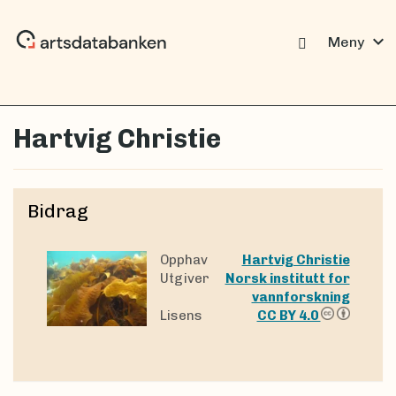
expand_more
Meny
Hartvig Christie
Bidrag
Opphav
Hartvig Christie
Utgiver
Norsk institutt for
vannforskning
Lisens
CC BY 4.0