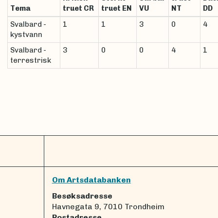
Tema
truet CR
truet EN
VU
NT
DD
Svalbard -
1
1
3
0
4
kystvann
Svalbard -
3
0
0
4
1
terrestrisk
Om Artsdatabanken
Besøksadresse
Havnegata 9, 7010 Trondheim
Postadresse