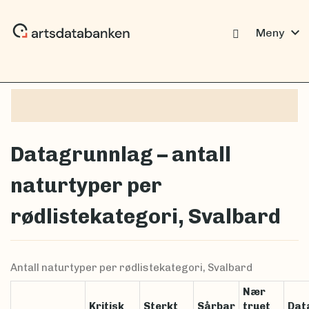
expand_more
Meny
Datagrunnlag – antall
naturtyper per
rødlistekategori, Svalbard
Antall naturtyper per rødlistekategori, Svalbard
Nær
Kritisk
Sterkt
Sårbar
truet
Dat