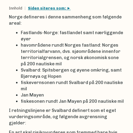
Innhold
Siden siteres som:
Norge defineres i denne sammenheng som følgende
areal:
Fastlands-Norge: fastlandet samt nærliggende
øyer
havområdene rundt Norges fastland: Norges
territorialfarvann, dvs. sjøområdene innenfor
territorialgrensen, og norsk økonomisk sone
på 200 nautiske mil
Svalbard: Spitsbergen og øyene omkring, samt
Bjørnøya og Hopen
fiskevernsonen rundt Svalbard på 200 nautiske
mil
Jan Mayen
fiskesonen rundt Jan Mayen på 200 nautiske mil
I retningslinjene er Svalbard definert som et eget
vurderingsområde, og følgende avgrensning
gjelder:
En art skal risikovurderes som fremmed bare hvis