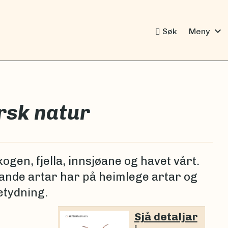
expand_more
Søk
Meny
rsk natur​
kogen, fjella, innsjøane og havet vårt.
nde artar har på heimlege artar og
etydning.
Sjå detaljar