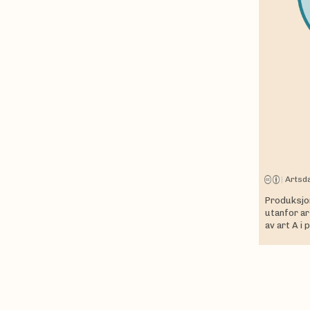
|
Artsd
Produksjon
utanfor ar
av art A i 