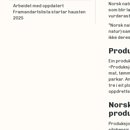
Norsk natu
Arbeidet med oppdatert
som blir l
Framandartslista startar hausten
vurderast,
2025
"Norsk na
natur) sa
ikke deres
Produ
Ein produk
«Produksjo
mat, tømme
parkar. A
tre i eit p
oppdretts
Norsk
prod
Produksjon
sitchensis