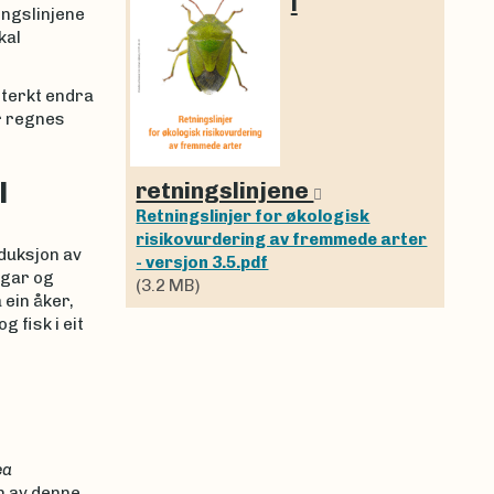
i
ingslinjene
kal
sterkt endra
r regnes
l
retningslinjene
Retningslinjer for økologisk
risikovurdering av fremmede arter
duksjon av
- versjon 3.5.pdf
agar og
(3.2 MB)
ein åker,
g fisk i eit
ea
on av denne