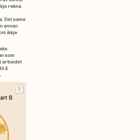
kkje rekna
a. Det same
in annan
om ikkje
eks.
rei som
å arbeidet
il å
.