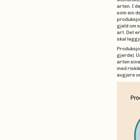
arten. I d
som ein de
produksjo
gjeld om s
art. Det e
skal leggj
Produksjon
gjerde). U
arten sine
med riskik
avgjere om