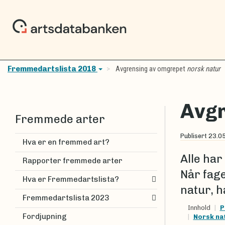
Fremmedartslista 2018
Avgrensing av omgrepet
norsk natur​
Avgr
Fremmede arter
Publisert
23.0
Hva er en fremmed art?
Alle har
Rapporter fremmede arter
Når fag
Hva er Fremmedartslista?
natur, h
Fremmedartslista 2023
Innhold
P
Fordjupning
Norsk nat