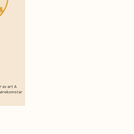
r av art A
 førekomstar