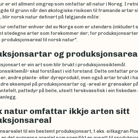
r er eit allment omgrep som omfattar all natur i Noreg. I retn
agde til grunn når den økologiske risikoen til framande artar s
 blir norsk natur definert på følgjande måte:
tur omfatter enhver del av Norge som er utendørs (inkludert 
mt stedegne arter som forekommer der; for produksjonsarte
 produksjonsareal til norsk natur".
ksjonsartar og produksjonsarea
sjonsart er ein art som blir brukt i produksjonssiktemål.
nssiktemål» skal forståast i vid forstand. Dette omfattar pro
r, andre plante- eller dyreprodukt, men også artar brukt i h
ndre eksempel på produksjonsartar og -areal er grønsaker på 
lantefelt, pattedyr på beite, utsett ferskvassfisk i ein fiskedam o
anlegg.
 natur omfattar ikkje arten sitt
uksjonsareal
sarealet til ein bestemt produksjonsart, f.eks. sitkagran
Pic
, er det avgrensa arealet som spesifikt er avsett til produksj