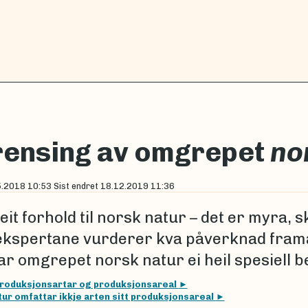
ensing av omgrepet
no
5.2018 10:53
Sist endret
18.12.2019 11:36
 eit forhold til norsk natur – det er myra, s
ekspertane vurderer kva påverknad frama
ar omgrepet norsk natur ei heil spesiell b
roduksjonsartar og produksjonsareal
ur omfattar ikkje arten sitt produksjonsareal