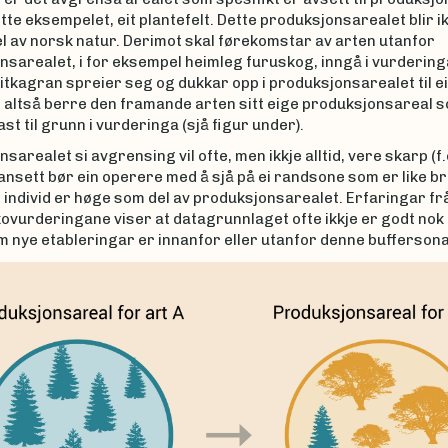
ette eksempelet, eit plantefelt. Dette produksjonsarealet blir i
l av norsk natur. Derimot skal førekomstar av arten utanfor
nsarealet, i for eksempel heimleg furuskog, inngå i vurdering
itkagran spreier seg og dukkar opp i produksjonsarealet til e
r altså berre den framande arten sitt eige produksjonsareal s
ast til grunn i vurderinga (sjå figur under).
sarealet si avgrensing vil ofte, men ikkje alltid, vere skarp (f.
ansett bør ein operere med å sjå på ei randsone som er like b
 individ er høge som del av produksjonsarealet. Erfaringar fr
ovurderingane viser at datagrunnlaget ofte ikkje er godt nok t
 nye etableringar er innanfor eller utanfor denne buffersona