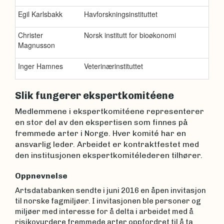
Egil Karlsbakk
Havforskningsinstituttet
Christer
Norsk institutt for bioøkonomi
Magnusson
Inger Hamnes
Veterinærinstituttet
Slik fungerer ekspertkomitéene
Medlemmene i ekspertkomitéene representerer
en stor del av den ekspertisen som finnes på
fremmede arter i Norge. Hver komité har en
ansvarlig leder. Arbeidet er kontraktfestet med
den institusjonen ekspertkomitélederen tilhører.
Oppnevnelse
Artsdatabanken sendte i juni 2016 en åpen invitasjon
til norske fagmiljøer. I invitasjonen ble personer og
miljøer med interesse for å delta i arbeidet med å
risikovurdere fremmede arter oppfordret til å ta