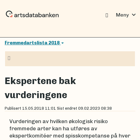
expand_more
Meny
Fremmedartslista 2018
Navigasjon
Ekspertene bak
vurderingene
Publisert
15.05.2018 11:01
Sist endret
09.02.2023 08:38
Vurderingen av hvilken økologisk risiko
fremmede arter kan ha utføres av
ekspertkomitéer med spisskompetanse på hver