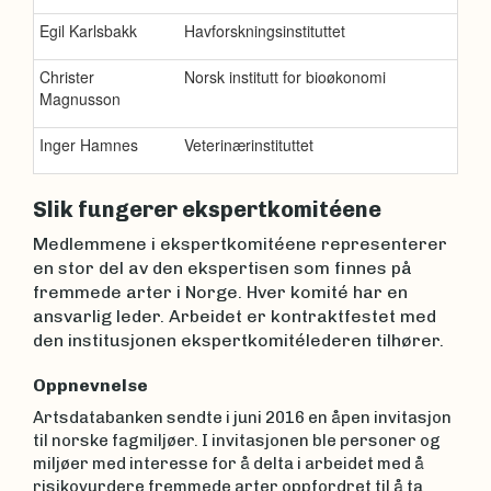
Egil Karlsbakk
Havforskningsinstituttet
Christer
Norsk institutt for bioøkonomi
Magnusson
Inger Hamnes
Veterinærinstituttet
Slik fungerer ekspertkomitéene
Medlemmene i ekspertkomitéene representerer
en stor del av den ekspertisen som finnes på
fremmede arter i Norge. Hver komité har en
ansvarlig leder. Arbeidet er kontraktfestet med
den institusjonen ekspertkomitélederen tilhører.
Oppnevnelse
Artsdatabanken sendte i juni 2016 en åpen invitasjon
til norske fagmiljøer. I invitasjonen ble personer og
miljøer med interesse for å delta i arbeidet med å
risikovurdere fremmede arter oppfordret til å ta