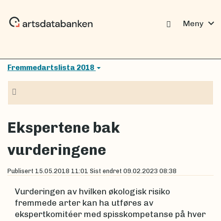
expand_more
Meny
Fremmedartslista 2018
Navigasjon
Ekspertene bak
vurderingene
Publisert
15.05.2018 11:01
Sist endret
09.02.2023 08:38
Vurderingen av hvilken økologisk risiko
fremmede arter kan ha utføres av
ekspertkomitéer med spisskompetanse på hver