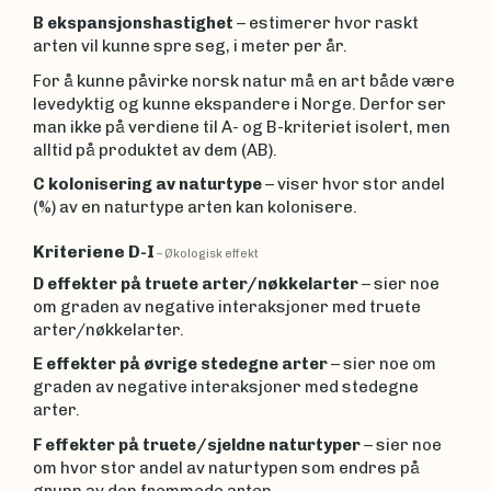
B
ekspansjonshastighet
– estimerer hvor raskt
arten vil kunne spre seg, i meter per år.
For å kunne påvirke norsk natur må en art både være
levedyktig og kunne ekspandere i Norge. Derfor ser
man ikke på verdiene til A- og B-kriteriet isolert, men
alltid på produktet av dem (AB).
C
kolonisering av naturtype
– viser hvor stor andel
(%) av en naturtype arten kan kolonisere.
Kriteriene D-I
– Økologisk effekt
D
effekter på truete arter/nøkkelarter
– sier noe
om graden av negative interaksjoner med truete
arter/nøkkelarter.
E
effekter på øvrige stedegne arter
– sier noe om
graden av negative interaksjoner med stedegne
arter.
F
effekter på truete/sjeldne naturtyper
– sier noe
om hvor stor andel av naturtypen som endres på
grunn av den fremmede arten.