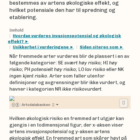
bestemmes av artens økologiske effekt, og
hvilket potensiale den har til spredning og
etablering.
Innhold
Hvordan vurderes invasjonspotensial og økologisk
effekt?
Usikkerhet i vurderingene
Siden siteres som
Når fremmede arter vurderes blir de plassert i en av
følgende kategorier: SE
svært høy risiko;
HI
høy
risiko;
PH
potensielt høy risiko;
LO
lav risiko
eller NK
ingen kjent risiko
. Arter som faller utenfor
definisjoner og avgrensninger blir ikke vurdert, og
havner i kategorien NR
ikke risikovurdert
.
|
Artsdatabanken
Hvilken økologisk risiko en fremmed art utgjør kan
gjengis i en todimensjonal figur, der x-aksen viser
artens
invasjonspotensial
og y-aksen artens
økologisk effekt
. En fremmed art som skårer høyt på