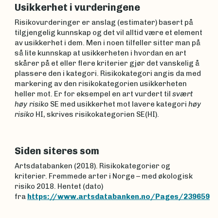
Usikkerhet i vurderingene
Risikovurderinger er anslag (estimater) basert på
tilgjengelig kunnskap og det vil alltid være et element
av usikkerhet i dem. Men i noen tilfeller sitter man på
så lite kunnskap at usikkerheten i hvordan en art
skårer på et eller flere kriterier gjør det vanskelig å
plassere den i kategori. Risikokategori angis da med
markering av den risikokategorien usikkerheten
heller mot. Er for eksempel en art vurdert til
svært
høy risiko
SE med usikkerhet mot lavere kategori
høy
risiko
HI, skrives risikokategorien SE(HI).
Siden siteres som
Artsdatabanken (2018). Risikokategorier og
kriterier. Fremmede arter i Norge – med økologisk
risiko 2018. Hentet (dato)
fra
https://www.artsdatabanken.no/Pages/239659