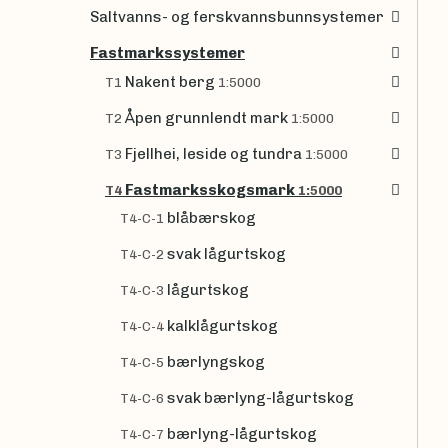
Saltvanns- og ferskvannsbunnsystemer
Fastmarkssystemer
Nakent berg
T1
1:5000
Åpen grunnlendt mark
T2
1:5000
Fjellhei, leside og tundra
T3
1:5000
Fastmarksskogsmark
T4
1:5000
blåbærskog
T4-C-1
svak lågurtskog
T4-C-2
lågurtskog
T4-C-3
kalklågurtskog
T4-C-4
bærlyngskog
T4-C-5
svak bærlyng-lågurtskog
T4-C-6
bærlyng-lågurtskog
T4-C-7