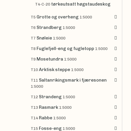
tørkeutsatt høgstaudeskog
T4-C-20
Grotte og overheng
T5
1:5000
Strandberg
T6
1:5000
Snøleie
T7
1:5000
Fuglefjell-eng og fugletopp
T8
1:5000
Mosetundra
T9
1:5000
Arktisk steppe
T10
1:5000
Saltanrikingsmark i fjæresonen
T11
1:5000
Strandeng
T12
1:5000
Rasmark
T13
1:5000
Rabbe
T14
1:5000
Fosse-eng
T15
1:5000