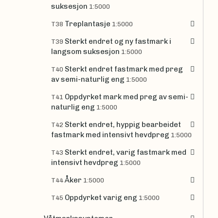
suksesjon
1:5000
Treplantasje
T38
1:5000
Sterkt endret og ny fastmark i
T39
langsom suksesjon
1:5000
Sterkt endret fastmark med preg
T40
av semi-naturlig eng
1:5000
Oppdyrket mark med preg av semi-
T41
naturlig eng
1:5000
Sterkt endret, hyppig bearbeidet
T42
fastmark med intensivt hevdpreg
1:5000
Sterkt endret, varig fastmark med
T43
intensivt hevdpreg
1:5000
Åker
T44
1:5000
Oppdyrket varig eng
T45
1:5000