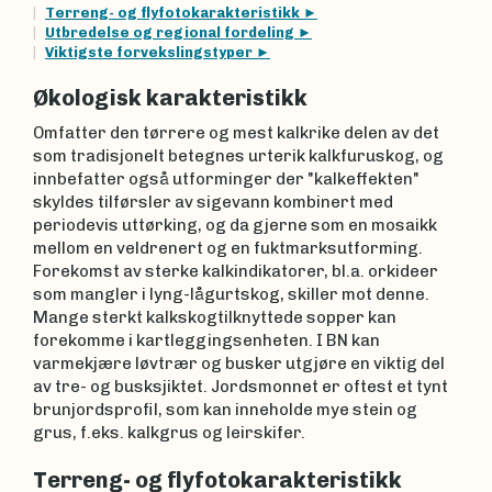
Terreng- og flyfotokarakteristikk
Utbredelse og regional fordeling
Viktigste forvekslingstyper
Økologisk karakteristikk
Omfatter den tørrere og mest kalkrike delen av det
som tradisjonelt betegnes urterik kalkfuruskog, og
innbefatter også utforminger der "kalkeffekten"
skyldes tilførsler av sigevann kombinert med
periodevis uttørking, og da gjerne som en mosaikk
mellom en veldrenert og en fuktmarksutforming.
Forekomst av sterke kalkindikatorer, bl.a. orkideer
som mangler i lyng-lågurtskog, skiller mot denne.
Mange sterkt kalkskogtilknyttede sopper kan
forekomme i kartleggingsenheten. I BN kan
varmekjære løvtrær og busker utgjøre en viktig del
av tre- og busksjiktet. Jordsmonnet er oftest et tynt
brunjordsprofil, som kan inneholde mye stein og
grus, f.eks. kalkgrus og leirskifer.
Terreng- og flyfotokarakteristikk