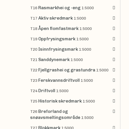
Rasmarkhei og -eng
T16
1:5000
Aktiv skredmark
T17
1:5000
Åpen flomfastmark
T18
1:5000
Oppfrysingsmark
T19
1:5000
Isinnfrysingsmark
T20
1:5000
Sanddynemark
T21
1:5000
Fjellgrashei og grastundra
T22
1:5000
Ferskvannsdriftvoll
T23
1:5000
Driftvoll
T24
1:5000
Historisk skredmark
T25
1:5000
Breforland og
T26
snøavsmeltingsområde
1:5000
Blokkmark
T27
1:5000