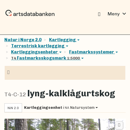
expand_more
Meny
Natur i Norge 2.0
Kartlegging
Terrestrisk kartlegging
Kartleggingsenheter
Fastmarkssystemer
Fastmarksskogsmark
T4
1:5000
Navigasjon
lyng-kalklågurtskog
T4-C-12
Kartleggingsenhet
i
Natursystem
NA
NiN 2.0