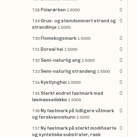
Polarørken
T28
1:5000
Grus- og steindominert strand og
T29
strandlinje
1:5000
Flomskogsmark
T30
1:5000
Boreal hei
T31
1:5000
Semi-naturlig eng
T32
1:5000
Semi-naturlig strandeng
T33
1:5000
Kystlynghei
T34
1:5000
Sterkt endret fastmark med
T35
løsmassedekke
1:5000
Ny fastmark på tidligere våtmark
T36
og ferskvannsbunn
1:5000
Ny fastmark på sterkt modifiserte
T37
og syntetiske substrater, rask