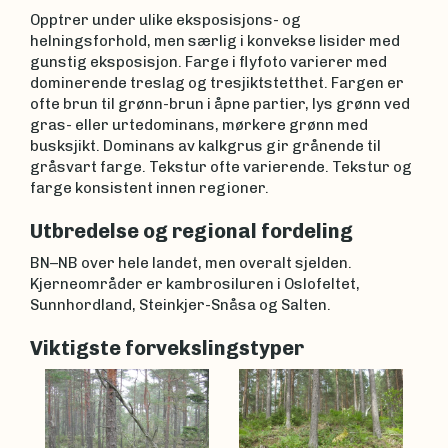
Opptrer under ulike eksposisjons- og
helningsforhold, men særlig i konvekse lisider med
gunstig eksposisjon. Farge i flyfoto varierer med
dominerende treslag og tresjiktstetthet. Fargen er
ofte brun til grønn-brun i åpne partier, lys grønn ved
gras- eller urtedominans, mørkere grønn med
busksjikt. Dominans av kalkgrus gir grånende til
gråsvart farge. Tekstur ofte varierende. Tekstur og
farge konsistent innen regioner.
Utbredelse og regional fordeling
BN–NB over hele landet, men overalt sjelden.
Kjerneområder er kambrosiluren i Oslofeltet,
Sunnhordland, Steinkjer-Snåsa og Salten.
Viktigste forvekslingstyper