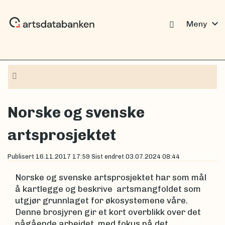
expand_more
Meny
Navigasjon
Norske og svenske
artsprosjektet
Publisert
16.11.2017 17:59
Sist endret
03.07.2024 08:44
Norske og svenske artsprosjektet har som mål
å kartlegge og beskrive artsmangfoldet som
utgjør grunnlaget for økosystemene våre.
Denne brosjyren gir et kort overblikk over det
pågående arbeidet, med fokus på det