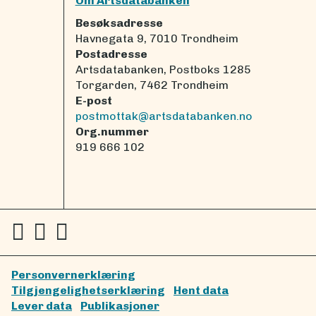
Om Artsdatabanken
Besøksadresse
Havnegata 9, 7010 Trondheim
Postadresse
Artsdatabanken, Postboks 1285
Torgarden, 7462 Trondheim
E-post
postmottak@artsdatabanken.no
Org.nummer
919 666 102
Personvernerklæring
Tilgjengelighetserklæring
Hent data
Lever data
Publikasjoner