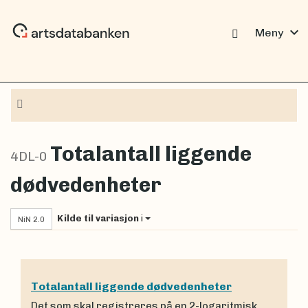
expand_more
Meny
Navigasjon
Totalantall liggende
4DL-0
dødvedenheter
Kilde til variasjon
i
NiN 2.0
Totalantall liggende dødvedenheter
Det som skal registreres på en 2-logaritmisk