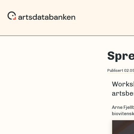
Spre
Publisert
02.0
Worksh
artsbe
Arne Fjell
biovitensk