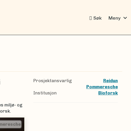
expand_more
Søk
Meny
Prosjektansvarlig
Reidun
i
Pommeresche
Institusjon
Bioforsk
s miljø- og
forsk.
meresche