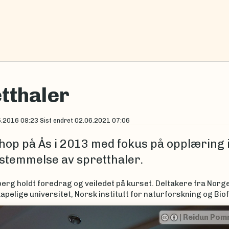
tthaler
5.2016 08:23
Sist endret
02.06.2021 07:06
op på Ås i 2013 med fokus på opplæring 
stemmelse av spretthaler.
berg holdt foredrag og veiledet på kurset. Deltakere fra Norge
apelige universitet, Norsk institutt for naturforskning og Bio
|
Reidun Pom