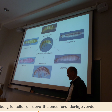
ious
lberg forteller om spretthalenes forunderlige verden.