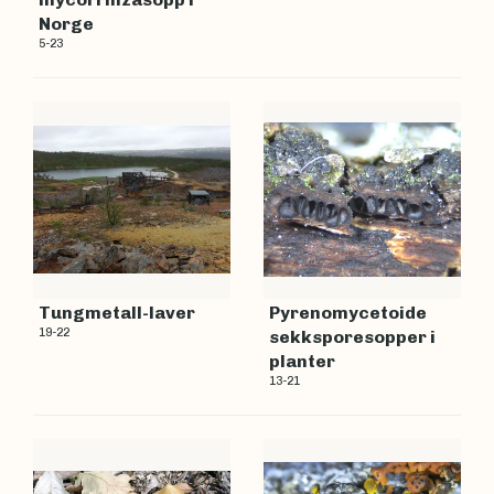
Norge
5-23
Tungmetall-laver
Pyrenomycetoide
19-22
sekksporesopper i
planter
13-21