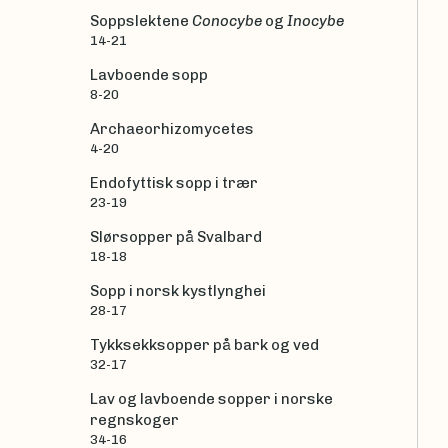
Soppslektene
Conocybe
og
Inocybe
14-21
Lavboende sopp
8-20
Archaeorhizomycetes
4-20
Endofyttisk sopp i trær
23-19
Slørsopper på Svalbard
18-18
Sopp i norsk kystlynghei
28-17
Tykksekksopper på bark og ved
32-17
Lav og lavboende sopper i norske
regnskoger
34-16