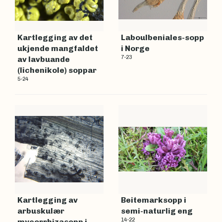
Kartlegging av det
Laboulbeniales-sopp
ukjende mangfaldet
i Norge
7-23
av lavbuande
(lichenikole) soppar
5-24
Kartlegging av
Beitemarksopp i
arbuskulær
semi-naturlig eng
14-22
mycorrhizasopp i