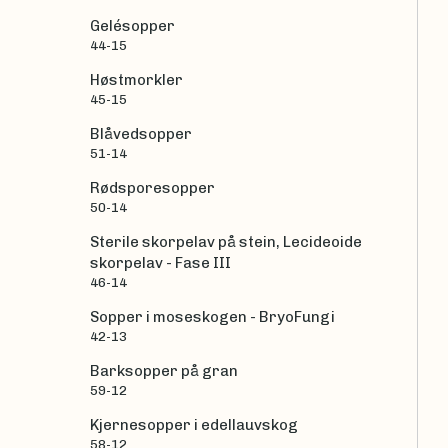
Gelésopper
44-15
Høstmorkler
45-15
Blåvedsopper
51-14
Rødsporesopper
50-14
Sterile skorpelav på stein, Lecideoide
skorpelav - Fase III
46-14
Sopper i moseskogen - BryoFungi
42-13
Barksopper på gran
59-12
Kjernesopper i edellauvskog
58-12