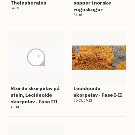
Thelephorales
sopper i norske
54-09
regnskoger
34-16
Sterile skorpelav på
Lecideoide
stein, Lecideoide
skorpelav - Fase I-II
55-09, 57-12
skorpelav - Fase III
46-14