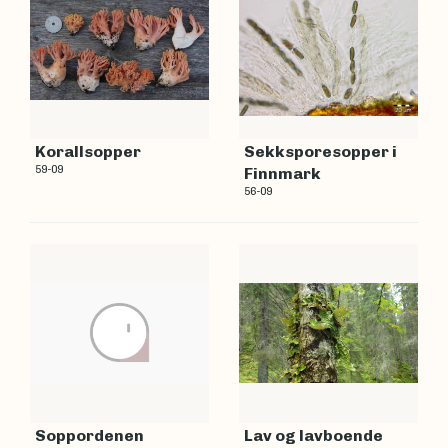
Korallsopper
Sekksporesopper i
59-09
Finnmark
56-09
Soppordenen
Lav og lavboende