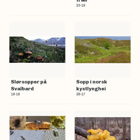
23-19
Slørsopper på
Sopp i norsk
Svalbard
kystlynghei
18-18
28-17