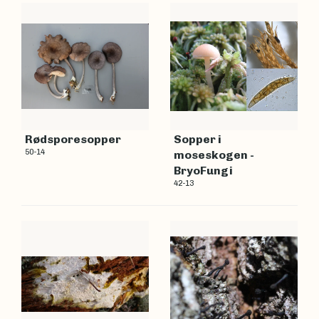
Rødsporesopper
Sopper i
50-14
moseskogen -
BryoFungi
42-13