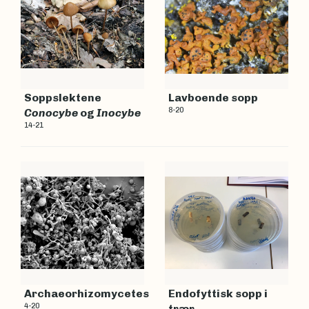
Soppslektene
Lavboende sopp
8-20
Conocybe
og
Inocybe
14-21
Archaeorhizomycetes
Endofyttisk sopp i
4-20
trær