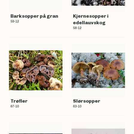
Barksopper på gran
Kjernesopper i
59-12
edellauvskog
58-12
Trøfler
Slørsopper
67-10
63-10