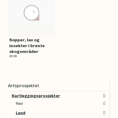
Sopper, lav og
insekter i brente
skogområder
20-09
Artsprosjektet
Kartleggingsprosjekter
Hav
Land