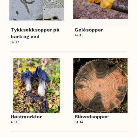
Tykksekksopper på
Gelésopper
44-15
bark og ved
32-17
Høstmorkler
Blåvedsopper
45-15
51-14