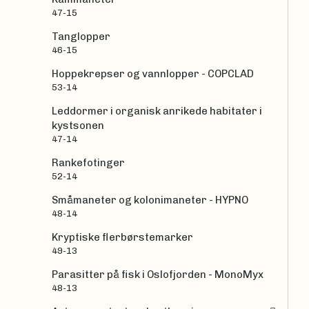
47-15
Tanglopper
46-15
Hoppekrepser og vannlopper - COPCLAD
53-14
Leddormer i organisk anrikede habitater i
kystsonen
47-14
Rankefotinger
52-14
Småmaneter og kolonimaneter - HYPNO
48-14
Kryptiske flerbørstemarker
49-13
Parasitter på fisk i Oslofjorden - MonoMyx
48-13