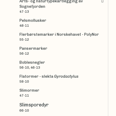
Arts- og naturtypekartlegging av
Sognefjorden
47-13
Pelsmollusker
48-11
Flerbørstemarker i Norskehavet - PolyNor
55-12
Pansermarker
56-12
Boblesnegler
56-10, 46-13
Flatormer - slekta
Gyrodactylus
58-10
Slimormer
47-11
Slimsporedyr
66-10