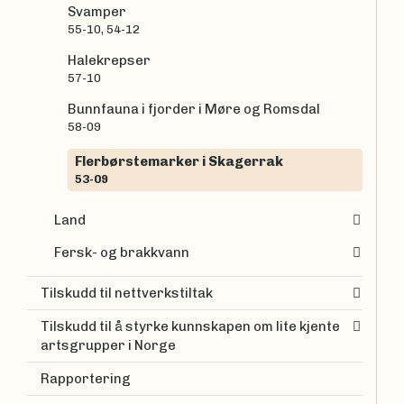
Svamper
55-10, 54-12
Halekrepser
57-10
Bunnfauna i fjorder i Møre og Romsdal
58-09
Flerbørstemarker i Skagerrak
53-09
Land
Fersk- og brakkvann
Tilskudd til nettverkstiltak
Tilskudd til å styrke kunnskapen om lite kjente
artsgrupper i Norge
Rapportering