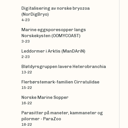
Digitalisering av norske bryozoa
(NorDigBryo)
4-23
Marine eggsporesopper langs
Norskekysten (OOMYCOAST)
3-23
Leddormer i Arktis (ManDAriN)
2-23
Bløtdyrsgruppen lavere Heterobranchia
13-22
Flerbørstemark-familien Cirratulidae
15-22
Norske Marine Sopper
16-22
Parasitter på maneter, kammaneter og
pilormer - ParaZoo
18-22