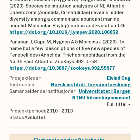
(2020). Species delimitation analyses of NE Atlantic
Chaetozone (Annelida, Cirratulidae) reveals hidden
diversity among a common and abundant marine
annelid. Molecular Phylogenetics and Evolution 149.
https://doi.org/10.1016/j.ympev.2020.106852
Parapar J, Capa M, Nygren A & Moreira J (2020). To
name but a few: descriptions of five new species of
Terebellides (Annelida, Trichobranchidae) from the
North East Atlantic. ZooKeys 992: 1–58.
https://doi.org/10.3897/zookeys.992.55977
Prosjektleder
Eivind Oug
Institusjon
Norsk institutt for vannforskning
Samarbeidende institusjoner
Universitetet i Bergen
NTNU Vitenskapsmuseet
Full tittel
Prosjektperiode
2010 - 2013
Status
Avsluttet