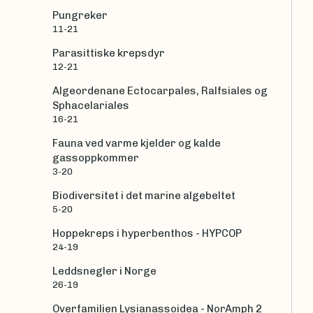
Pungreker
11-21
Parasittiske krepsdyr
12-21
Algeordenane Ectocarpales, Ralfsiales og
Sphacelariales
16-21
Fauna ved varme kjelder og kalde
gassoppkommer
3-20
Biodiversitet i det marine algebeltet
5-20
Hoppekreps i hyperbenthos - HYPCOP
24-19
Leddsnegler i Norge
26-19
Overfamilien Lysianassoidea - NorAmph 2