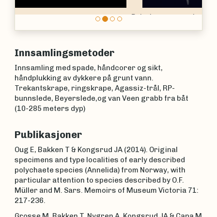
Polycirrus norvegicus
Innsamlingsmetoder
Innsamling med spade, håndcorer og sikt,
håndplukking av dykkere på grunt vann.
Trekantskrape, ringskrape, Agassiz-trål, RP-
bunnslede, Beyerslede,og van Veen grabb fra båt
(10-285 meters dyp)
Publikasjoner
Oug E, Bakken T & Kongsrud JA (2014). Original
specimens and type localities of early described
polychaete species (Annelida) from Norway, with
particular attention to species described by O.F.
Müller and M. Sars. Memoirs of Museum Victoria 71:
217-236.
Grosse M, Bakken T, Nygren A, Kongsrud JA & Capa M