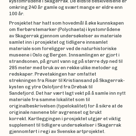
kystområdene i Skagerrak. De eldste beskivelsene er
omkring 240 år gamle og svært mange er eldre enn
100 år.
Prosjektet har hatt som hovedmål å øke kunnskapen
om flerbørstemarker (Polychaeta) i kystområdene
av Skagerrak gjennom undersøkelser av materiale
samlet inn i prosjektet og tidligere innsamlet
materiale som foreligger ved de naturhistoriske
museene i Oslo og Bergen. Innsamlingen er gjort i
strandsonen, på grunt vann og på større dyp ned til
285 meter med bruk av en rekke ulike metoder og
redskaper. Prøvetakingen har omfattet
strekningen fra Risør til Kristiansand på Skagerrak-
kysten og ytre Oslofjord fra Drøbak til
Sandefjord. Det har vært lagt vekt på å samle inn nytt
materiale fra samme lokalitet som til
originalbeskrivelsen (typelokalitet) for å sikre at de
originale navnene blir avgrenset og brukt
korrekt. Kartleggingen i prosjektet utgjør et viktig
supplement til tidligere undersøkelser i Skagerrak
gjennomført i regi av Svenske artprojektet.