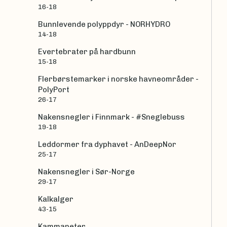
16-18
Bunnlevende polyppdyr - NORHYDRO
14-18
Evertebrater på hardbunn
15-18
Flerbørstemarker i norske havneområder -
PolyPort
26-17
Nakensnegler i Finnmark - #Sneglebuss
19-18
Leddormer fra dyphavet - AnDeepNor
25-17
Nakensnegler i Sør-Norge
29-17
Kalkalger
43-15
Kammaneter