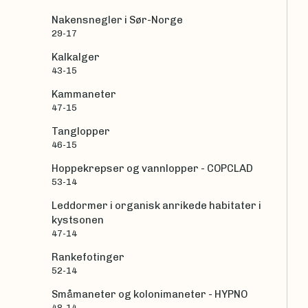
Nakensnegler i Sør-Norge
29-17
Kalkalger
43-15
Kammaneter
47-15
Tanglopper
46-15
Hoppekrepser og vannlopper - COPCLAD
53-14
Leddormer i organisk anrikede habitater i
kystsonen
47-14
Rankefotinger
52-14
Småmaneter og kolonimaneter - HYPNO
48-14