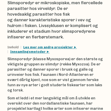
Slimsporedyr er mikroskopiske, men flercellede
parasitter hos virveldyr. De er
hovedsaklig parasitter hos fisk
og danner karakteristiske sporer i vev og
hulrom i fisken. Livssyklusen er komplisert og
inkluderer et stadium hvor slimsporedyrene
infiserer en flerbørstemark.
Innhold
Les mer om andre prosjekter
Innsamlingsmetoder
Slimsporedyr (klasse Myxosporea) er den største og
viktigste gruppen av slimdyr (rekke Myxozoa). De er
parasitter og danner sporer i brusk og galle og
urinveier hos fisk. Faunaen i Nord-Atlanteren er
svært dårlig kjent, noe som er vist gjennom ferske
funn av nye arter i godt studerte fiskearter som laks
og torsk.
Som et ledd i et mer langsiktig mål om å utvikle en
oversikt over den nordatlanstiske faunaen, har
prosjektet kartlagt hvilke arter som infiserer marine