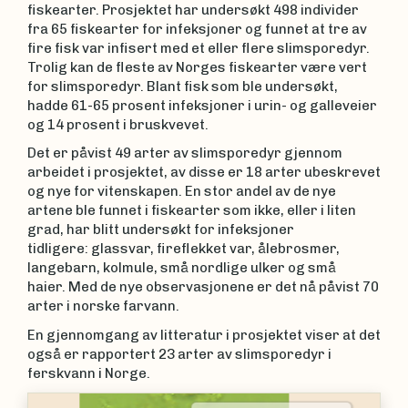
fiskearter. Prosjektet har undersøkt 498 individer
fra 65 fiskearter for infeksjoner og funnet at tre av
fire fisk var infisert med et eller flere slimsporedyr.
Trolig kan de fleste av Norges fiskearter være vert
for slimsporedyr. Blant fisk som ble undersøkt,
hadde 61-65 prosent infeksjoner i urin- og galleveier
og 14 prosent i bruskvevet.
Det er påvist 49 arter av slimsporedyr gjennom
arbeidet i prosjektet, av disse er 18 arter ubeskrevet
og nye for vitenskapen. En stor andel av de nye
artene ble funnet i fiskearter som ikke, eller i liten
grad, har blitt undersøkt for infeksjoner
tidligere: glassvar, fireflekket var, ålebrosmer,
langebarn, kolmule, små nordlige ulker og små
haier. Med de nye observasjonene er det nå påvist 70
arter i norske farvann.
En gjennomgang av litteratur i prosjektet viser at det
også er rapportert 23 arter av slimsporedyr i
ferskvann i Norge.