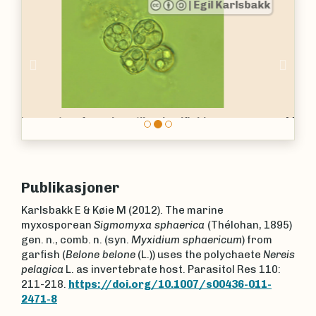
|
Egil Karlsbakk
Previous
Nex
Myxidium oviforme
fra gallevæsken til en torsk
Publikasjoner
Karlsbakk E & Køie M (2012). The marine
myxosporean
Sigmomyxa sphaerica
(Thélohan, 1895)
gen. n., comb. n. (syn.
Myxidium sphaericum
) from
garfish (
Belone belone
(L.)) uses the polychaete
Nereis
pelagica
L. as invertebrate host. Parasitol Res 110:
211-218.
https://doi.org/10.1007/s00436-011-
2471-8