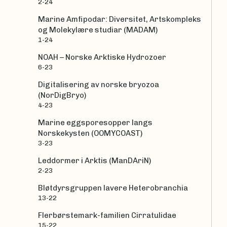
2-24
Marine Amfipodar: Diversitet, Artskompleks
og Molekylære studiar (MADAM)
1-24
NOAH – Norske Arktiske Hydrozoer
6-23
Digitalisering av norske bryozoa
(NorDigBryo)
4-23
Marine eggsporesopper langs
Norskekysten (OOMYCOAST)
3-23
Leddormer i Arktis (ManDAriN)
2-23
Bløtdyrsgruppen lavere Heterobranchia
13-22
Flerbørstemark-familien Cirratulidae
15-22