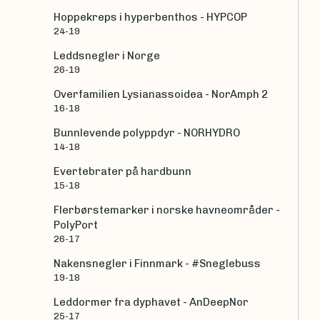
Hoppekreps i hyperbenthos - HYPCOP
24-19
Leddsnegler i Norge
26-19
Overfamilien Lysianassoidea - NorAmph 2
16-18
Bunnlevende polyppdyr - NORHYDRO
14-18
Evertebrater på hardbunn
15-18
Flerbørstemarker i norske havneområder -
PolyPort
26-17
Nakensnegler i Finnmark - #Sneglebuss
19-18
Leddormer fra dyphavet - AnDeepNor
25-17