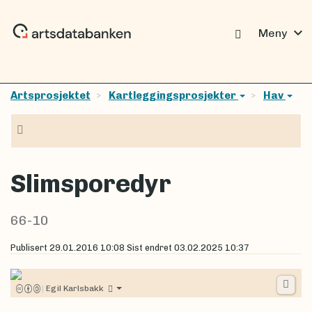
expand_more
Meny
Artsprosjektet
Kartleggingsprosjekter
Hav
Navigasjon
Slimsporedyr
66-10
Publisert
29.01.2016 10:08
Sist endret
03.02.2025 10:37
|
Egil Karlsbakk