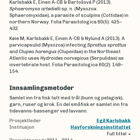
Karlsbakk E, Einen A-CB & Bartošová P (2013).
Sphaeromyxa artedielli
sp. n. (Myxozoa:
Sphaeromyxidae), a parasite of sculpins (Cottidae) in
northern Norway. Folia Parasitologica 60(5): 425–
432.
Køie M, Karlsbakk E, Einen A-CB & Nylund A (2013). A
parvicapsulid (Myxozoa) infecting
Sprattus sprattus
and
Clupea harengus
(Clupeidae) in the Northeast
Atlantic uses
Hydroides norvegicus
(Serpulidae) as
invertebrate host. Folia Parasitologica 60(2): 149–
154.
Innsamlingsmetoder
Samlet inn fra fisk tatt med trål (bunn og pelagisk),
garn, ruser og krok. En del småfisk er samlet inn fra
tidevanns-bassenger ved lavvann.
Prosjektleder
Egil Karlsbakk
Institusjon
Havforskningsinstituttet
Full tittel