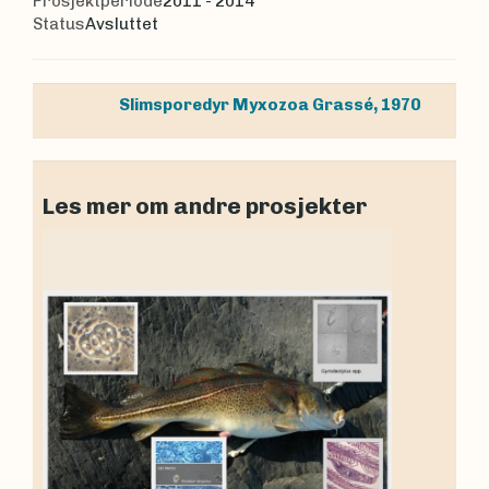
Prosjektperiode
2011 - 2014
Status
Avsluttet
Slimsporedyr
Myxozoa
Grassé, 1970
Les mer om andre prosjekter