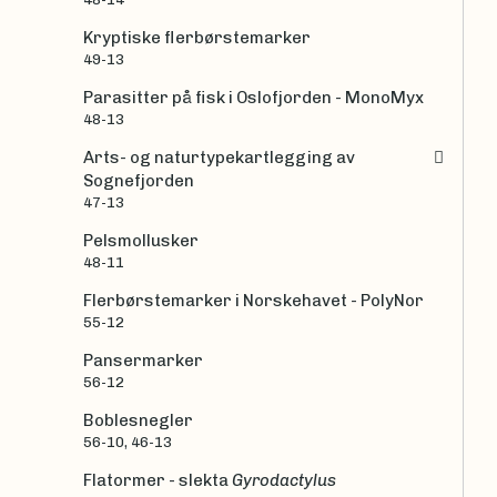
Kryptiske flerbørstemarker
49-13
Parasitter på fisk i Oslofjorden - MonoMyx
48-13
Arts- og naturtypekartlegging av
Sognefjorden
47-13
Pelsmollusker
48-11
Flerbørstemarker i Norskehavet - PolyNor
55-12
Pansermarker
56-12
Boblesnegler
56-10, 46-13
Flatormer - slekta
Gyrodactylus