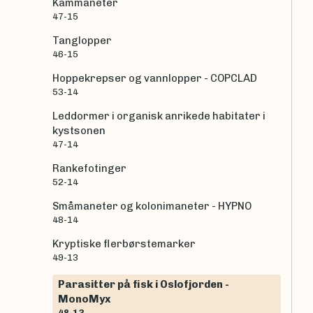
Kammaneter
47-15
Tanglopper
46-15
Hoppekrepser og vannlopper - COPCLAD
53-14
Leddormer i organisk anrikede habitater i
kystsonen
47-14
Rankefotinger
52-14
Småmaneter og kolonimaneter - HYPNO
48-14
Kryptiske flerbørstemarker
49-13
Parasitter på fisk i Oslofjorden -
MonoMyx
48-13