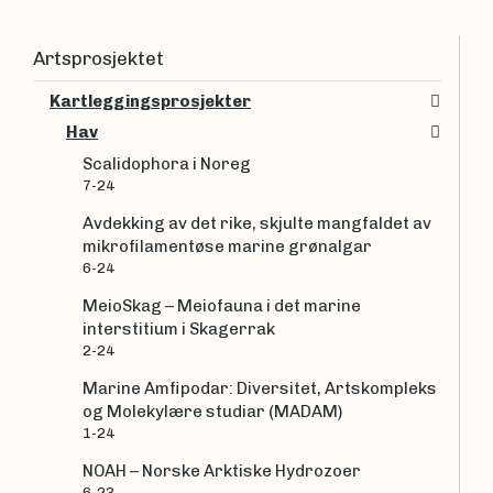
Artsprosjektet
Kartleggingsprosjekter
Hav
Scalidophora i Noreg
7-24
Avdekking av det rike, skjulte mangfaldet av
mikrofilamentøse marine grønalgar
6-24
MeioSkag – Meiofauna i det marine
interstitium i Skagerrak
2-24
Marine Amfipodar: Diversitet, Artskompleks
og Molekylære studiar (MADAM)
1-24
NOAH – Norske Arktiske Hydrozoer
6-23