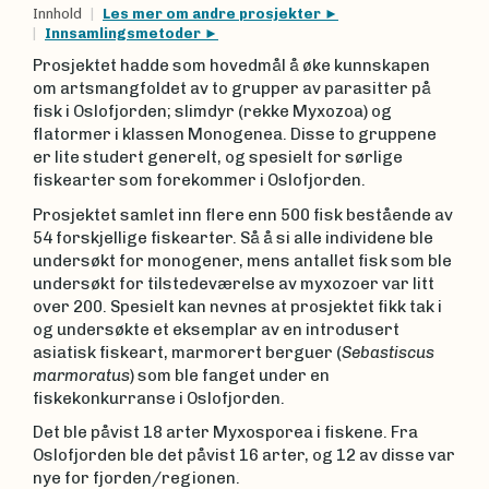
Innhold
Les mer om andre prosjekter
Innsamlingsmetoder
Prosjektet hadde som hovedmål å øke kunnskapen
om artsmangfoldet av to grupper av parasitter på
fisk i Oslofjorden; slimdyr (rekke Myxozoa) og
flatormer i klassen Monogenea. Disse to gruppene
er lite studert generelt, og spesielt for sørlige
fiskearter som forekommer i Oslofjorden.
Prosjektet samlet inn flere enn 500 fisk bestående av
54 forskjellige fiskearter. Så å si alle individene ble
undersøkt for monogener, mens antallet fisk som ble
undersøkt for tilstedeværelse av myxozoer var litt
over 200. Spesielt kan nevnes at prosjektet fikk tak i
og undersøkte et eksemplar av en introdusert
asiatisk fiskeart, marmorert berguer (
Sebastiscus
marmoratus
) som ble fanget under en
fiskekonkurranse i Oslofjorden.
Det ble påvist 18 arter Myxosporea i fiskene. Fra
Oslofjorden ble det påvist 16 arter, og 12 av disse var
nye for fjorden/regionen.