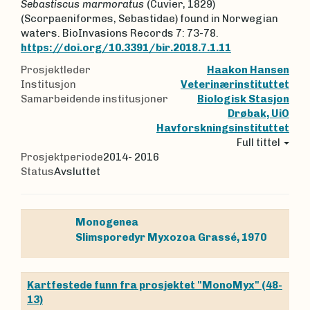
Sebastiscus marmoratus
(Cuvier, 1829)
(Scorpaeniformes, Sebastidae) found in Norwegian
waters. BioInvasions Records 7: 73-78.
https://doi.org/10.3391/bir.2018.7.1.11
Prosjektleder
Haakon Hansen
Institusjon
Veterinærinstituttet
Samarbeidende institusjoner
Biologisk Stasjon
Drøbak, UiO
Havforskningsinstituttet
Full tittel
Prosjektperiode
2014- 2016
Status
Avsluttet
Monogenea
Slimsporedyr
Myxozoa
Grassé, 1970
Kartfestede funn fra prosjektet "MonoMyx" (48-
13)