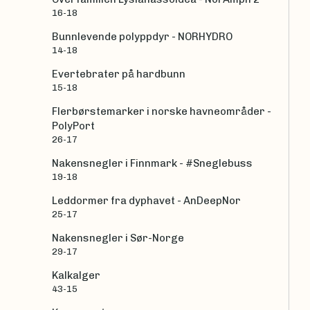
16-18
Bunnlevende polyppdyr - NORHYDRO
14-18
Evertebrater på hardbunn
15-18
Flerbørstemarker i norske havneområder -
PolyPort
26-17
Nakensnegler i Finnmark - #Sneglebuss
19-18
Leddormer fra dyphavet - AnDeepNor
25-17
Nakensnegler i Sør-Norge
29-17
Kalkalger
43-15