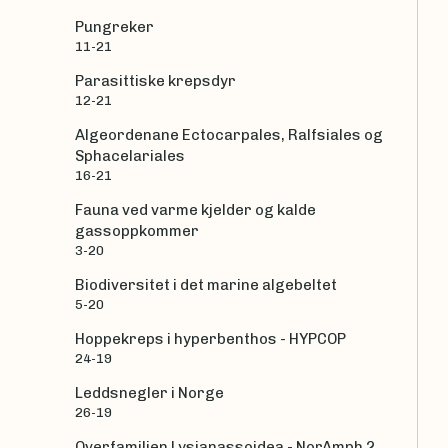
Pungreker
11-21
Parasittiske krepsdyr
12-21
Algeordenane Ectocarpales, Ralfsiales og
Sphacelariales
16-21
Fauna ved varme kjelder og kalde
gassoppkommer
3-20
Biodiversitet i det marine algebeltet
5-20
Hoppekreps i hyperbenthos - HYPCOP
24-19
Leddsnegler i Norge
26-19
Overfamilien Lysianassoidea - NorAmph 2