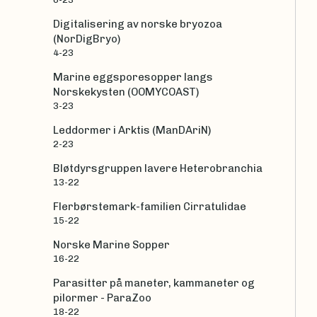
Digitalisering av norske bryozoa
(NorDigBryo)
4-23
Marine eggsporesopper langs
Norskekysten (OOMYCOAST)
3-23
Leddormer i Arktis (ManDAriN)
2-23
Bløtdyrsgruppen lavere Heterobranchia
13-22
Flerbørstemark-familien Cirratulidae
15-22
Norske Marine Sopper
16-22
Parasitter på maneter, kammaneter og
pilormer - ParaZoo
18-22