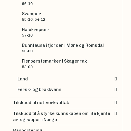
66-10
Svamper
55-10, 54-12
Halekrepser
57-10
Bunnfauna i fjorder i Møre og Romsdal
58-09
Flerbørstemarker i Skagerrak
53-09
Land
Fersk- og brakkvann
Tilskudd til nettverkstiltak
Tilskudd til å styrke kunnskapen om lite kjente
artsgrupper i Norge
Rapportering