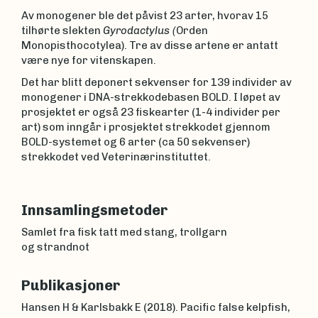
Av monogener ble det påvist 23 arter, hvorav 15
tilhørte slekten
Gyrodactylus (
Orden
Monopisthocotylea). Tre av disse artene er antatt
være nye for vitenskapen.
Det har blitt deponert sekvenser for 139 individer av
monogener i DNA-strekkodebasen BOLD. I løpet av
prosjektet er også 23 fiskearter (1-4 individer per
art) som inngår i prosjektet strekkodet gjennom
BOLD-systemet og 6 arter (ca 50 sekvenser)
strekkodet ved Veterinærinstituttet.
Innsamlingsmetoder
Samlet fra fisk tatt med stang, trollgarn
og strandnot
Publikasjoner
Hansen H & Karlsbakk E (2018). Pacific false kelpfish,