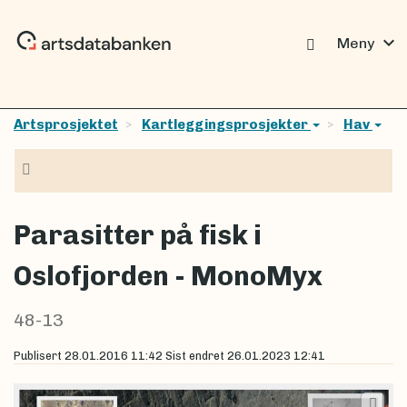
expand_more
Meny
Artsprosjektet
Kartleggingsprosjekter
Hav
Navigasjon
Parasitter på fisk i
Oslofjorden - MonoMyx
48-13
Publisert
28.01.2016 11:42
Sist endret
26.01.2023 12:41