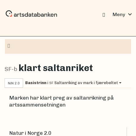
expand_more
Meny
Navigasjon
klart saltanriket
SF-b
Basistrinn
i
Saltanriking av mark i fjærebeltet
SF
NiN 2.0
Marken har klart preg av saltanrikning på
artssammensetningen
Natur i Norge 2.0