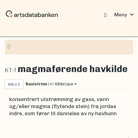
expand_more
Meny
Navigasjon
magmaførende havkilde
KT-f
Basistrinn
i
Kildetype
KT
NiN 2.0
konsentrert utstrømming av gass, vann
og/eller magma (flytende stein) fra jordas
indre, som fører til dannelse av ny havbunn