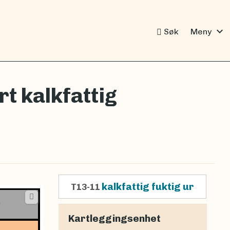
expand_more
Søk
Meny
t kalkfattig
kalkfattig fuktig ur
T13-11
Kartleggingsenhet