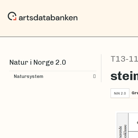
T13-1
Natur i Norge 2.0
stei
Natursystem
Gr
NiN 2.0