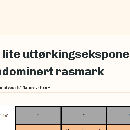
lite uttørkingseksponer
1
ndominert rasmark
unntype
i
Natursystem
NA