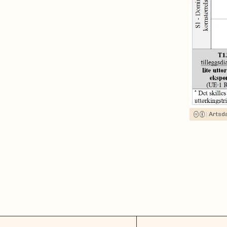
|
Artsd