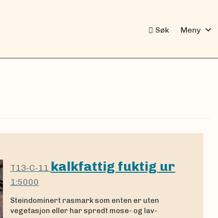
expand_more
Søk
Meny
kalkfattig fuktig ur
T13-C-11
1:5000
Steindominert rasmark som enten er uten
vegetasjon eller har spredt mose- og lav-