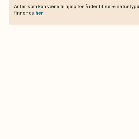
Arter som kan være til hjelp for å identifisere naturtyp
finner du
her