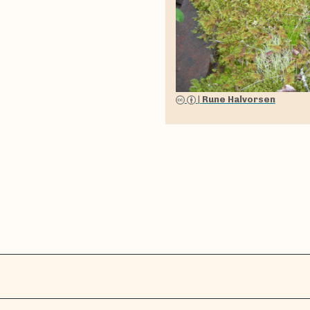
|
Rune Halvorsen