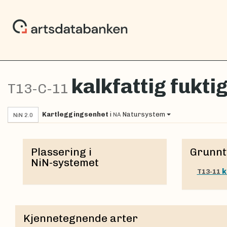
kalkfattig fuktig
T13-C-11
Kartleggingsenhet
i
Natursystem
NA
NiN 2.0
Plassering i
Grunnt
NiN-systemet
k
T13-11
Kjennetegnende arter