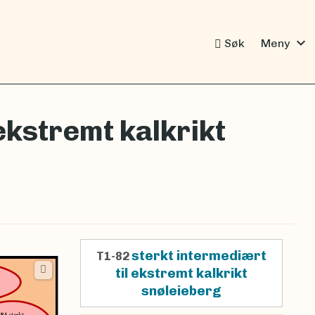
expand_more
Søk
Meny
ekstremt kalkrikt
sterkt intermediært
T1-82
til ekstremt kalkrikt
snøleieberg