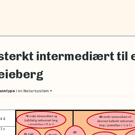
sterkt intermediært til 
eieberg
unntype
i
Natursystem
NA