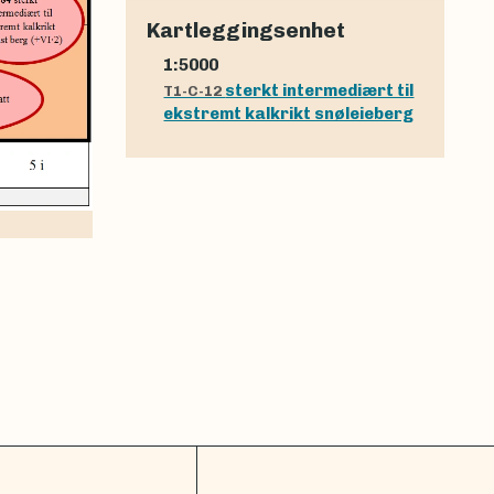
Kartleggingsenhet
1:5000
sterkt intermediært til
T1-C-12
ekstremt kalkrikt snøleieberg