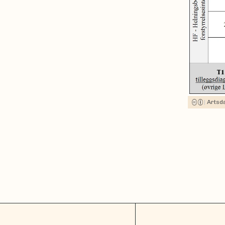
|
Artsd