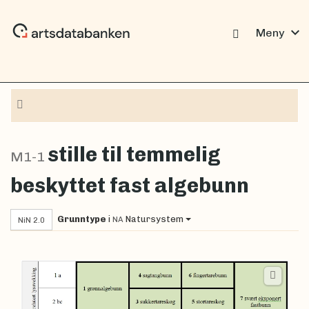
expand_more
Meny
Navigasjon
stille til temmelig
M1-1
beskyttet fast algebunn
Grunntype
i
Natursystem
NA
NiN 2.0