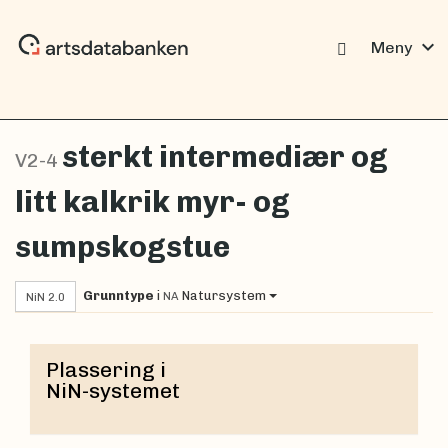
expand_more
Meny
sterkt intermediær og
V2-4
litt kalkrik myr- og
sumpskogstue
Grunntype
i
Natursystem
NA
NiN 2.0
Plassering i
NiN-systemet