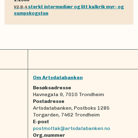
sterkt intermediær og litt kalkrik myr- og
V2-B-4
sumpskogstue
Om Artsdatabanken
Besøksadresse
Havnegata 9, 7010 Trondheim
Postadresse
Artsdatabanken, Postboks 1285
Torgarden, 7462 Trondheim
E-post
postmottak@artsdatabanken.no
Org.nummer