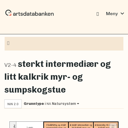
expand_more
Meny
Navigasjon
sterkt intermediær og
V2-4
litt kalkrik myr- og
sumpskogstue
Grunntype
i
Natursystem
NA
NiN 2.0